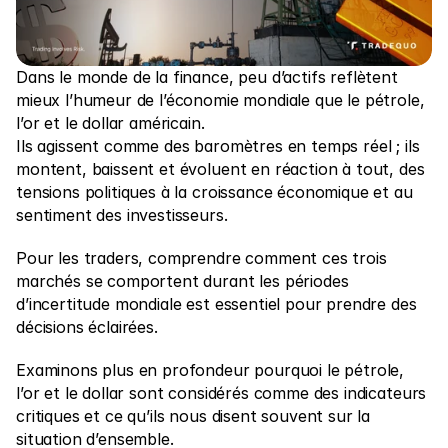
Marchés
Forex
Dans le monde de la finance, peu d’actifs reflètent 
Métaux
mieux l’humeur de l’économie mondiale que le pétrole, 
l’or et le dollar américain.
Indices
Ils agissent comme des baromètres en temps réel ; ils 
Actions
montent, baissent et évoluent en réaction à tout, des 
tensions politiques à la croissance économique et au 
Énergies
sentiment des investisseurs.
Pour les traders, comprendre comment ces trois 
Entreprise
marchés se comportent durant les périodes 
d’incertitude mondiale est essentiel pour prendre des 
Introducing Brokers
décisions éclairées.
FAQ
Examinons plus en profondeur pourquoi le pétrole, 
À propos de nous
l’or et le dollar sont considérés comme des indicateurs 
critiques et ce qu’ils nous disent souvent sur la 
Politique de confidentialité
situation d’ensemble.