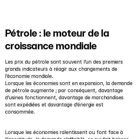
Nous contacter
Documents légaux
Carrières
Pétrole : le moteur de la 
croissance mondiale  
Formation
Blog
Les prix du pétrole sont souvent l’un des premiers 
grands indicateurs à réagir aux changements de 
Investissement 101
l’économie mondiale.
Lorsque les économies sont en expansion, la demande 
Calendrier économique
de pétrole augmente ; par conséquent, davantage 
Snaps
d’usines fonctionnent, davantage de marchandises 
sont expédiées et davantage d’énergie est 
ou
Connexion
S’inscrire
consommée.
Affilié
Lorsque les économies ralentissent ou font face à 