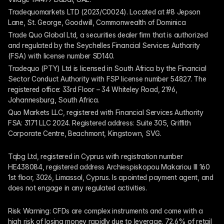
Tradequomarkets LTD (2023/C0024). Located at #8 Jepson 
Lane, St. George, Goodwill, Commonwealth of Dominica
Trade Quo Global Ltd, a securities dealer firm that is authorized 
and regulated by the Seychelles Financial Services Authority 
(FSA) with license number SD140.
Tradequo (PTY) Ltd is licensed in South Africa by the Financial 
Sector Conduct Authority with FSP license number 54827. The 
registered office: 33rd Floor – 34 Whiteley Road, 2196, 
Johannesburg, South Africa.
Quo Markets LLC, registered with Financial Services Authority 
FSA: 3171 LLC 2024. Registered address: Suite 305, Griffith 
Corporate Centre, Beachmont, Kingstown, SVG.
Tqbg Ltd, registered in Cyprus with registration number 
HE438084, registered address Archiespiskopou Makariou III 160 
1st floor, 3026, Limassol, Cyprus. Is apointed payment agent, and 
does not engage in any regulated activities. 
Risk Warning: CFDs are complex instruments and come with a 
high risk of losing money rapidly due to leverage. 72.6% of retail 