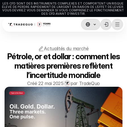
LES CFD SONT DES INSTRUMENTS COMPLEXES ET COMPORTENT UN RISQUE 
ÉLEVÉ DE PERDRE RAPIDEMENT DE L’ARGENT EN RAISON DE L’EFFET DE LEVIER. 
VOUS DEVRIEZ VOUS DEMANDER SI VOUS COMPRENEZ LE FONCTIONNEMENT 
DES CFD AVANT D’INVESTIR.
Trading
TradingView
Actualités du marché
Pétrole, or et dollar : comment les
MetaTrader5
matières premières reflètent
MetaTrader4
l’incertitude mondiale
Social Trading 
Créé 22 mai 2025
par 
TradeQuo
Dépôts et retraits
Types de compte
Caractéristiques du compte