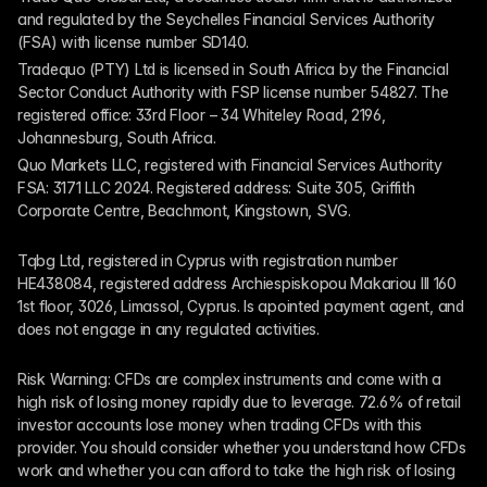
and regulated by the Seychelles Financial Services Authority 
(FSA) with license number SD140.
Tradequo (PTY) Ltd is licensed in South Africa by the Financial 
Sector Conduct Authority with FSP license number 54827. The 
registered office: 33rd Floor – 34 Whiteley Road, 2196, 
Johannesburg, South Africa.
Quo Markets LLC, registered with Financial Services Authority 
FSA: 3171 LLC 2024. Registered address: Suite 305, Griffith 
Corporate Centre, Beachmont, Kingstown, SVG.
Tqbg Ltd, registered in Cyprus with registration number 
HE438084, registered address Archiespiskopou Makariou III 160 
1st floor, 3026, Limassol, Cyprus. Is apointed payment agent, and 
does not engage in any regulated activities. 
Risk Warning: CFDs are complex instruments and come with a 
high risk of losing money rapidly due to leverage. 72.6% of retail 
investor accounts lose money when trading CFDs with this 
provider. You should consider whether you understand how CFDs 
work and whether you can afford to take the high risk of losing 