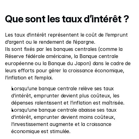
Nous contacter
Que sont les taux d’intérêt ? 
Documents légaux
Carrières
Les taux d’intérêt représentent le coût de l’emprunt 
d’argent ou le rendement de l’épargne.
Ils sont fixés par les banques centrales (comme la 
Formation
Réserve fédérale américaine, la Banque centrale 
Blog
européenne ou la Banque du Japon) dans le cadre de 
leurs efforts pour gérer la croissance économique, 
Investissement 101
l’inflation et l’emploi.
Calendrier économique
Lorsqu’une banque centrale relève ses taux 
d’intérêt, emprunter devient plus coûteux, les 
Snaps
dépenses ralentissent et l’inflation est maîtrisée.
ou
Connexion
S’inscrire
Lorsqu’une banque centrale abaisse ses taux 
d’intérêt, emprunter devient moins coûteux, 
Affilié
l’investissement augmente et la croissance 
économique est stimulée.