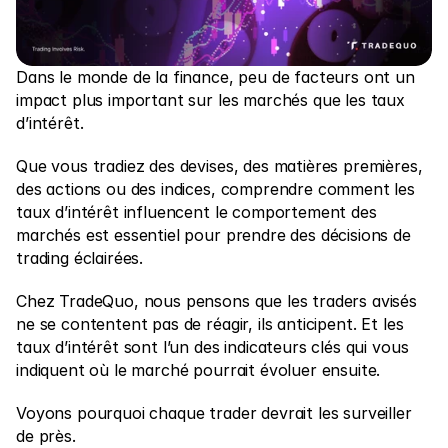
Marchés
Forex
Dans le monde de la finance, peu de facteurs ont un 
Métaux
impact plus important sur les marchés que les taux 
d’intérêt.
Indices
Actions
Que vous tradiez des devises, des matières premières, 
des actions ou des indices, comprendre comment les 
Énergies
taux d’intérêt influencent le comportement des 
marchés est essentiel pour prendre des décisions de 
trading éclairées.
Entreprise
Chez TradeQuo, nous pensons que les traders avisés 
Introducing Brokers
ne se contentent pas de réagir, ils anticipent. Et les 
taux d’intérêt sont l’un des indicateurs clés qui vous 
FAQ
indiquent où le marché pourrait évoluer ensuite.
À propos de nous
Voyons pourquoi chaque trader devrait les surveiller 
Politique de confidentialité
de près.