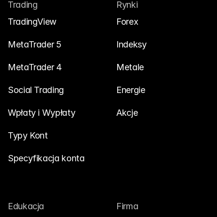
Trading
Rynki
Skontaktuj się z nami
TradingView
Forex
Dokumenty Prawne
Kariera
MetaTrader 5
Indeksy
MetaTrader 4
Metale
Edukacja
Social Trading
Energie
Blog
Wpłaty i Wypłaty
Akcje
Inwestowanie 101
Kalendarz ekonomiczny
Typy Kont
Snaps
Specyfikacja konta
lub
Zaloguj się
Zarejestruj się
Afiliacja
Edukacja
Firma