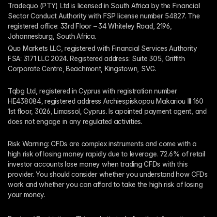
Tradequo (PTY) Ltd is licensed in South Africa by the Financial 
Sector Conduct Authority with FSP license number 54827. The 
registered office: 33rd Floor – 34 Whiteley Road, 2196, 
Johannesburg, South Africa.
Quo Markets LLC, registered with Financial Services Authority 
FSA: 3171 LLC 2024. Registered address: Suite 305, Griffith 
Corporate Centre, Beachmont, Kingstown, SVG.
Tqbg Ltd, registered in Cyprus with registration number 
HE438084, registered address Archiespiskopou Makariou III 160 
1st floor, 3026, Limassol, Cyprus. Is apointed payment agent, and 
does not engage in any regulated activities. 
Risk Warning: CFDs are complex instruments and come with a 
high risk of losing money rapidly due to leverage. 72.6% of retail 
investor accounts lose money when trading CFDs with this 
provider. You should consider whether you understand how CFDs 
work and whether you can afford to take the high risk of losing 
your money.