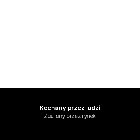
Rynki
Forex
Metale
Indeksy
Akcje
Energie
Firma
Program partnerski (IB)
Kochany przez ludzi
FAQ
Zaufany przez rynek
O Nas
Polityka Prywatności