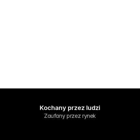
Rynki
Forex
Metale
Indeksy
Akcje
Energie
Firma
Program partnerski (IB)
Kochany przez ludzi
FAQ
Zaufany przez rynek
O Nas
Polityka Prywatności