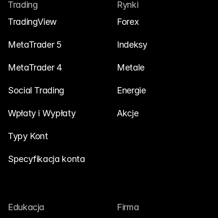
Trading
Rynki
Skontaktuj się z nami
TradingView
Forex
Dokumenty Prawne
Kariera
MetaTrader 5
Indeksy
MetaTrader 4
Metale
Edukacja
Social Trading
Energie
Blog
Wpłaty i Wypłaty
Akcje
Inwestowanie 101
Kalendarz ekonomiczny
Typy Kont
Snaps
Specyfikacja konta
lub
Zaloguj się
Zarejestruj się
Afiliacja
Edukacja
Firma