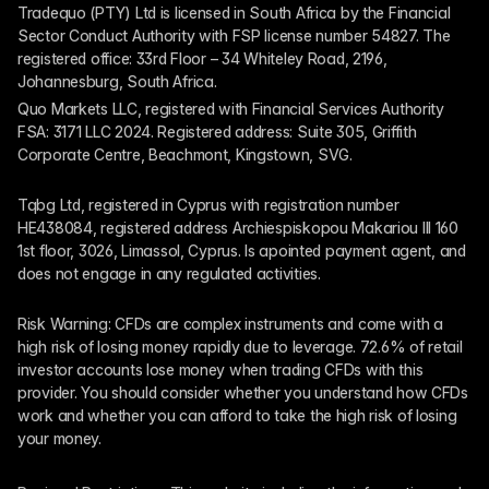
Tradequo (PTY) Ltd is licensed in South Africa by the Financial 
Sector Conduct Authority with FSP license number 54827. The 
registered office: 33rd Floor – 34 Whiteley Road, 2196, 
Johannesburg, South Africa.
Quo Markets LLC, registered with Financial Services Authority 
FSA: 3171 LLC 2024. Registered address: Suite 305, Griffith 
Corporate Centre, Beachmont, Kingstown, SVG.
Tqbg Ltd, registered in Cyprus with registration number 
HE438084, registered address Archiespiskopou Makariou III 160 
1st floor, 3026, Limassol, Cyprus. Is apointed payment agent, and 
does not engage in any regulated activities. 
Risk Warning: CFDs are complex instruments and come with a 
high risk of losing money rapidly due to leverage. 72.6% of retail 
investor accounts lose money when trading CFDs with this 
provider. You should consider whether you understand how CFDs 
work and whether you can afford to take the high risk of losing 
your money.