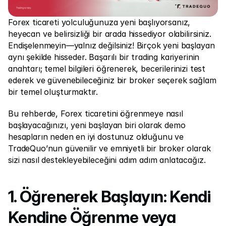
Piyasalar
Foreks
Forex ticareti yolculuğunuza yeni başlıyorsanız, 
heyecan ve belirsizliği bir arada hissediyor olabilirsiniz. 
Metaller
Endişelenmeyin—yalnız değilsiniz! Birçok yeni başlayan 
aynı şekilde hisseder. Başarılı bir trading kariyerinin 
Endeksler
anahtarı; temel bilgileri öğrenerek, becerilerinizi test 
Hisseler
ederek ve güvenebileceğiniz bir broker seçerek sağlam 
bir temel oluşturmaktır.
Enerji
Bu rehberde, Forex ticaretini öğrenmeye nasıl 
başlayacağınızı, yeni başlayan biri olarak demo 
Şirket
hesapların neden en iyi dostunuz olduğunu ve 
TradeQuo’nun güvenilir ve emniyetli bir broker olarak 
Yönlendirici Brokerler
sizi nasıl destekleyebileceğini adım adım anlatacağız.
FAQ
Hakkımızda
1. Öğrenerek Başlayın: Kendi 
Gizlilik Politikaları
Kendine Öğrenme veya 