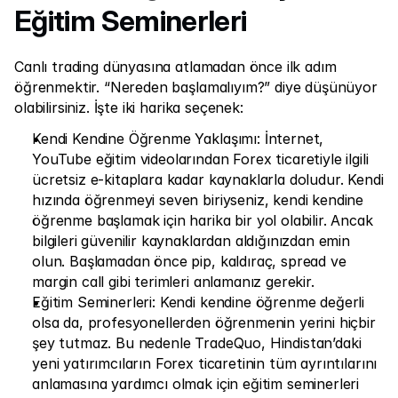
Bize Ulaşın
Eğitim Seminerleri
Yasal Belgeler
Canlı trading dünyasına atlamadan önce ilk adım 
Kariyer
öğrenmektir. “Nereden başlamalıyım?” diye düşünüyor 
olabilirsiniz. İşte iki harika seçenek:
Öğren
Kendi Kendine Öğrenme Yaklaşımı: İnternet, 
YouTube eğitim videolarından Forex ticaretiyle ilgili 
Blog
ücretsiz e-kitaplara kadar kaynaklarla doludur. Kendi 
Yatırım 101
hızında öğrenmeyi seven biriyseniz, kendi kendine 
öğrenme başlamak için harika bir yol olabilir. Ancak 
Ekonomik takvim
bilgileri güvenilir kaynaklardan aldığınızdan emin 
olun. Başlamadan önce pip, kaldıraç, spread ve 
Özetler
margin call gibi terimleri anlamanız gerekir.
veya
Giriş Yap
Kayıt Ol
Eğitim Seminerleri: Kendi kendine öğrenme değerli 
olsa da, profesyonellerden öğrenmenin yerini hiçbir 
İş Ortağı
şey tutmaz. Bu nedenle TradeQuo, Hindistan’daki 
yeni yatırımcıların Forex ticaretinin tüm ayrıntılarını 
anlamasına yardımcı olmak için eğitim seminerleri 