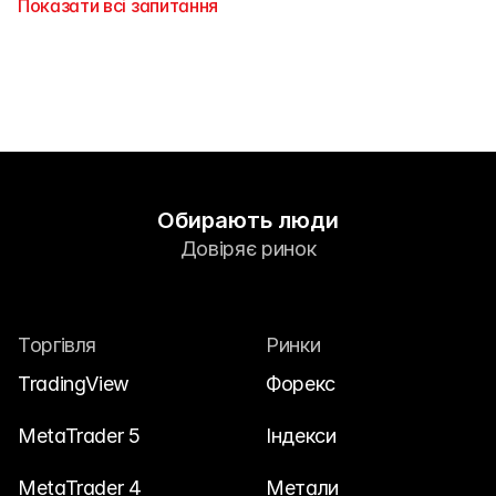
Показати всі запитання
Обирають люди
Довіряє ринок
Торгівля
Ринки
TradingView
Форекс
MetaTrader 5
Індекси
MetaTrader 4
Метали