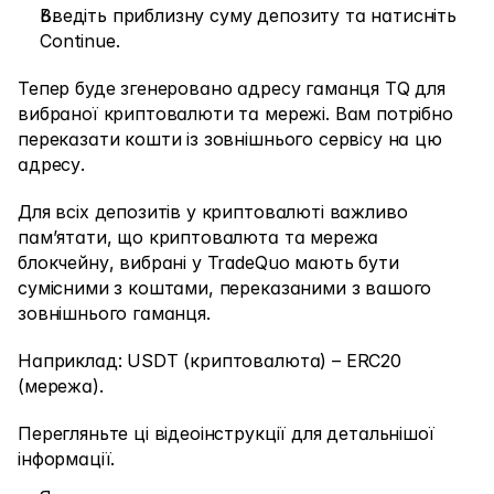
Ринки
Введіть приблизну суму депозиту та натисніть 
Continue.
Форекс
Тепер буде згенеровано адресу гаманця TQ для 
Метали
вибраної криптовалюти та мережі. Вам потрібно 
Індекси
переказати кошти із зовнішнього сервісу на цю 
адресу.
Акції
Для всіх депозитів у криптовалюті важливо 
Енергоносії
пам’ятати, що криптовалюта та мережа 
блокчейну, вибрані у TradeQuo мають бути 
сумісними з коштами, переказаними з вашого 
Компанія
зовнішнього гаманця.
Introducing Brokers
Наприклад: USDT (криптовалюта) – ERC20 
FAQ
(мережа).
Про нас
Перегляньте ці відеоінструкції для детальнішої 
інформації.
Політика конфіденційності