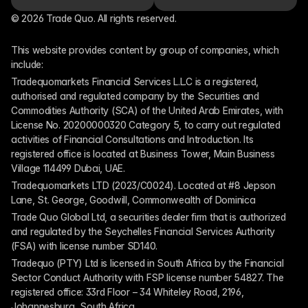
© 2026 Trade Quo. All rights reserved. 
This website provides content by group of companies, which 
include:
Tradequomarkets Financial Services L.L.C is a registered, 
authorised and regulated company by the Securities and 
Commodities Authority (SCA) of the United Arab Emirates, with 
License No. 20200000320 Category 5, to carry out regulated 
activities of Financial Consultations and Introduction. Its 
registered office is located at Business Tower, Main Business 
Village 114499 Dubai, UAE.
Tradequomarkets LTD (2023/C0024). Located at #8 Jepson 
Lane, St. George, Goodwill, Commonwealth of Dominica
Trade Quo Global Ltd, a securities dealer firm that is authorized 
and regulated by the Seychelles Financial Services Authority 
(FSA) with license number SD140.
Tradequo (PTY) Ltd is licensed in South Africa by the Financial 
Sector Conduct Authority with FSP license number 54827. The 
registered office: 33rd Floor – 34 Whiteley Road, 2196, 
Johannesburg, South Africa.