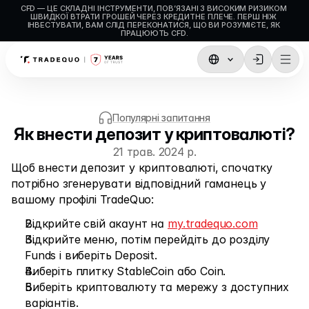
CFD — ЦЕ СКЛАДНІ ІНСТРУМЕНТИ, ПОВ’ЯЗАНІ З ВИСОКИМ РИЗИКОМ 
ШВИДКОЇ ВТРАТИ ГРОШЕЙ ЧЕРЕЗ КРЕДИТНЕ ПЛЕЧЕ. ПЕРШ НІЖ 
ІНВЕСТУВАТИ, ВАМ СЛІД ПЕРЕКОНАТИСЯ, ЩО ВИ РОЗУМІЄТЕ, ЯК 
ПРАЦЮЮТЬ CFD.
Торгівля
TradingView
Популярні запитання
Як внести депозит у криптовалюті?
MetaTrader5
21 трав. 2024 р.
MetaTrader4
Щоб внести депозит у криптовалюті, спочатку 
потрібно згенерувати відповідний гаманець у 
Social Trading
вашому профілі TradeQuo:
Поповнення та виведення коштів
Відкрийте свій акаунт на 
my.tradequo.com
Відкрийте меню, потім перейдіть до розділу 
Типи рахунків
Funds і виберіть Deposit.
Параметри рахунків
Виберіть плитку StableCoin або Coin.
Виберіть криптовалюту та мережу з доступних 
варіантів.