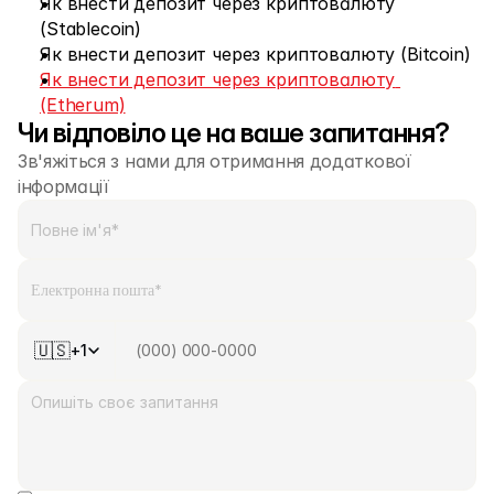
Як внести депозит через криптовалюту 
Зв'яжіться з нами
(Stablecoin)
Як внести депозит через криптовалюту (Bitcoin)
Юридичні документи
Як внести депозит через криптовалюту 
Вакансії
(Etherum)
Чи відповіло це на ваше запитання?
Зв'яжіться з нами для отримання додаткової 
Навчання
інформації
Blog
Investing 101
Економічний календар
Snaps
🇺🇸
+1
або
Увійти
Зареєструватися
Партнер