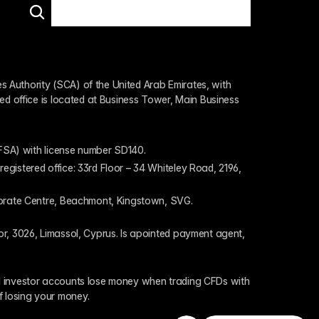
 Authority (SCA) of the United Arab Emirates, with 
ed office is located at Business Tower, Main Business 
 (FSA) with license number SD140.
gistered office: 33rd Floor – 34 Whiteley Road, 2196, 
rporate Centre, Beachmont, Kingstown, SVG.
or, 3026, Limassol, Cyprus. Is apointed payment agent, 
il investor accounts lose money when trading CFDs with 
f losing your money.