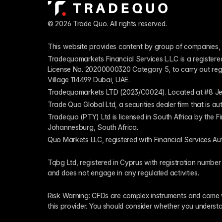
© 2026 Trade Quo. All rights reserved. 
This website provides content by group of companies, 
Tradequomarkets Financial Services L.L.C is a register
License No. 20200000320 Category 5, to carry out regulat
Village 114499 Dubai, UAE.
Tradequomarkets LTD (2023/C0024). Located at #8 Je
Trade Quo Global Ltd, a securities dealer firm that is 
Tradequo (PTY) Ltd is licensed in South Africa by the F
Johannesburg, South Africa.
Quo Markets LLC, registered with Financial Services Au
Tqbg Ltd, registered in Cyprus with registration number
and does not engage in any regulated activities. 
Risk Warning: CFDs are complex instruments and come wi
this provider. You should consider whether you underst