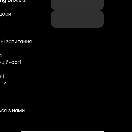
дори
ні запитання
 
нційності
і 
нти
ься з нами