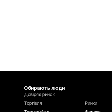
Обирають люди
Довіряє ринок
Торгівля
Ринки
TradingView
Форекс