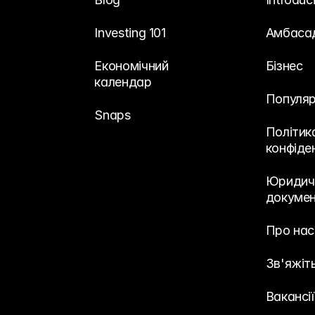
Investing 101
Амбаса
Економічний 
Бізнес
календар
Популяр
Snaps
Політика
конфіде
Юридичн
докуме
Про нас
Зв'яжіт
Вакансії