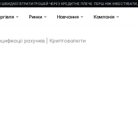
М ШВИДКОЇ ВТРАТИ ГРОШЕЙ ЧЕРЕЗ КРЕДИТНЕ ПЛЕЧЕ. ПЕРШ НІЖ ІНВЕСТУВАТИ,
ргівля
Ринки
Навчання
Компанія
цифікації рахунків | Криптовалюти