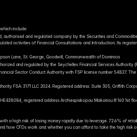
which include:
ed, authorised and regulated company by the Securities and Commodities
ed activities of Financial Consultations and Introduction. Its register
pson Lane, St. George, Goodwill, Commonwealth of Dominica
authorized and regulated by the Seychelles Financial Services Authority
inancial Sector Conduct Authority with FSP license number 54827. The re
thority FSA: 3171 LLC 2024. Registered address: Suite 305, Griffith Co
 HE438084, registered address Archiespiskopou Makariou III 160 1st flo
th a high risk of losing money rapidly due to leverage. 72.6% of reta
and how CFDs work and whether you can afford to take the high risk o