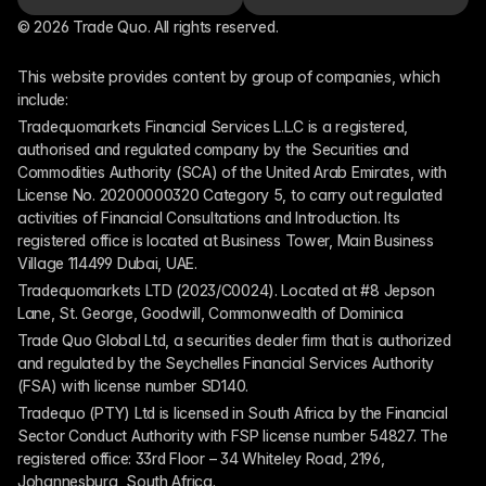
© 2026 Trade Quo. All rights reserved. 
This website provides content by group of companies, which 
include:
Tradequomarkets Financial Services L.L.C is a registered, 
authorised and regulated company by the Securities and 
Commodities Authority (SCA) of the United Arab Emirates, with 
License No. 20200000320 Category 5, to carry out regulated 
activities of Financial Consultations and Introduction. Its 
registered office is located at Business Tower, Main Business 
Village 114499 Dubai, UAE.
Tradequomarkets LTD (2023/C0024). Located at #8 Jepson 
Lane, St. George, Goodwill, Commonwealth of Dominica
Trade Quo Global Ltd, a securities dealer firm that is authorized 
and regulated by the Seychelles Financial Services Authority 
(FSA) with license number SD140.
Tradequo (PTY) Ltd is licensed in South Africa by the Financial 
Sector Conduct Authority with FSP license number 54827. The 
registered office: 33rd Floor – 34 Whiteley Road, 2196, 
Johannesburg, South Africa.