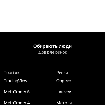
Зв'яжіться з нами
Юридичні документи
Вакансії
Навчання
Обирають люди
Blog
Довіряє ринок
Investing 101
Економічний календар
Торгівля
Ринки
Snaps
TradingView
Форекс
або
Увійти
Зареєструватися
MetaTrader 5
Індекси
Партнер
MetaTrader 4
Метали