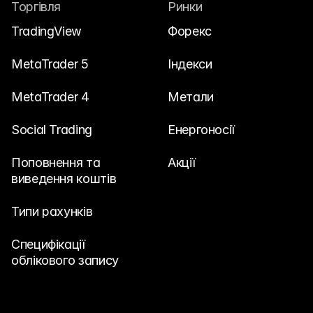
Торгівля
Ринки
Зв'яжіться з нами
TradingView
Форекс
Юридичні документи
Вакансії
MetaTrader 5
Індекси
MetaTrader 4
Метали
Навчання
Social Trading
Енергоносії
Blog
Поповнення та 
Акції
Investing 101
виведення коштів
Економічний календар
Типи рахунків
Snaps
або
Специфікації 
Увійти
Зареєструватися
облікового запису
Партнер