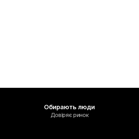
Ринки
Форекс
Метали
Індекси
Акції
Енергоносії
Компанія
Introducing Brokers
Обирають люди
FAQ
Довіряє ринок
Про нас
Політика конфіденційності