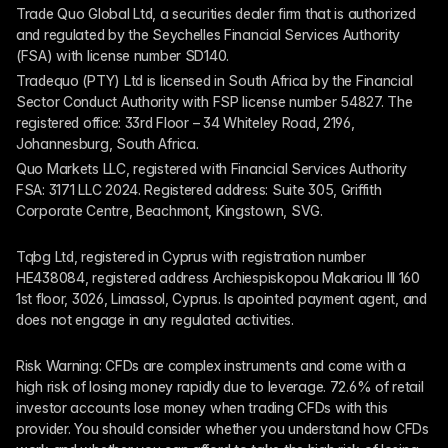
Trade Quo Global Ltd, a securities dealer firm that is authorized 
and regulated by the Seychelles Financial Services Authority 
(FSA) with license number SD140.
Tradequo (PTY) Ltd is licensed in South Africa by the Financial 
Sector Conduct Authority with FSP license number 54827. The 
registered office: 33rd Floor – 34 Whiteley Road, 2196, 
Johannesburg, South Africa.
Quo Markets LLC, registered with Financial Services Authority 
FSA: 3171 LLC 2024. Registered address: Suite 305, Griffith 
Corporate Centre, Beachmont, Kingstown, SVG.
Tqbg Ltd, registered in Cyprus with registration number 
HE438084, registered address Archiespiskopou Makariou III 160 
1st floor, 3026, Limassol, Cyprus. Is apointed payment agent, and 
does not engage in any regulated activities. 
Risk Warning: CFDs are complex instruments and come with a 
high risk of losing money rapidly due to leverage. 72.6% of retail 
investor accounts lose money when trading CFDs with this 
provider. You should consider whether you understand how CFDs 