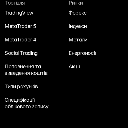
Торгівля
Ринки
Зв'яжіться з нами
TradingView
Форекс
Юридичні документи
Вакансії
MetaTrader 5
Індекси
MetaTrader 4
Метали
Навчання
Social Trading
Енергоносії
Blog
Поповнення та 
Акції
Investing 101
виведення коштів
Економічний календар
Типи рахунків
Snaps
або
Специфікації 
Увійти
Зареєструватися
облікового запису
Партнер