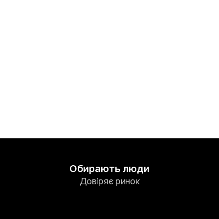
Ринки
Форекс
Метали
Індекси
Акції
Енергоносії
Компанія
Introducing Brokers
Обирають люди
FAQ
Довіряє ринок
Про нас
Політика конфіденційності