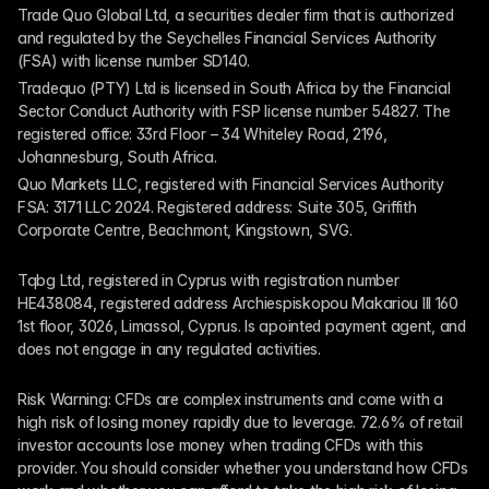
Trade Quo Global Ltd, a securities dealer firm that is authorized 
and regulated by the Seychelles Financial Services Authority 
(FSA) with license number SD140.
Tradequo (PTY) Ltd is licensed in South Africa by the Financial 
Sector Conduct Authority with FSP license number 54827. The 
registered office: 33rd Floor – 34 Whiteley Road, 2196, 
Johannesburg, South Africa.
Quo Markets LLC, registered with Financial Services Authority 
FSA: 3171 LLC 2024. Registered address: Suite 305, Griffith 
Corporate Centre, Beachmont, Kingstown, SVG.
Tqbg Ltd, registered in Cyprus with registration number 
HE438084, registered address Archiespiskopou Makariou III 160 
1st floor, 3026, Limassol, Cyprus. Is apointed payment agent, and 
does not engage in any regulated activities. 
Risk Warning: CFDs are complex instruments and come with a 
high risk of losing money rapidly due to leverage. 72.6% of retail 
investor accounts lose money when trading CFDs with this 
provider. You should consider whether you understand how CFDs 