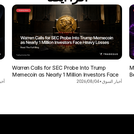
Warren Calls for SEC Probe Into Trump
M
Memecoin as Nearly 1 Million Investors Face
B
Heavy Losses
أخبار السوق
•
04‏/08‏/2026
أخب