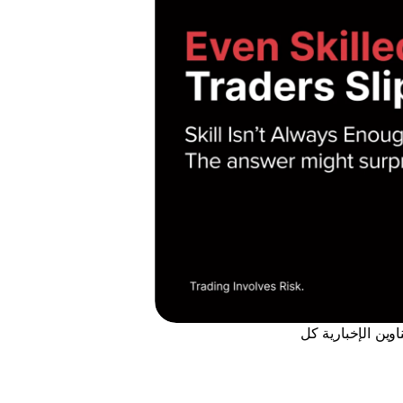
يمكن للأسواق المتقلبة أن تربك حتى أكثر المتداولين خبرة. تتأرجح الأسعار بعنف. وتتغير العناوين الإخبارية كل 