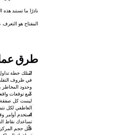
نادرًا ما تستند هذه
المفتاح هو التعرف عل
طرق عملي
امتلك خطة تداو
وحدود المخاطر يز
ضع توقعات واقعي
العاطفي لكل نتيج
استخدم أوامر وق
تساعدك نقاط الخر
قلّل حجم المركز 