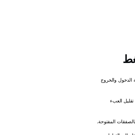
ط 
في ظروف التقلب، يجب اتخاذ القرارات بسرعة. إن وجود خطة محددة جيدًا تشمل نقطة الدخول والخروج 
ليست كل صفقة ستكون رابحة، خاصة أثناء تقلبات السوق الحادة. تقبّل ذلك يساعد على تقليل العبء 
بالصفقات المفتوحة.