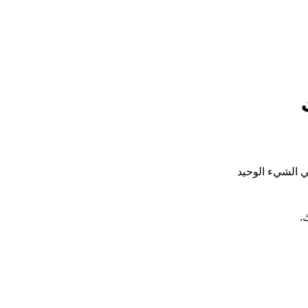
في الأسواق غير اليقينية، العقلية هي ميزتك 
قد تفشل الإعدادات الفنية. وقد تُفاجئك العناوين الإخبارية. لكن العقلية الهادئة والمنضبطة هي الشيء الوحيد 