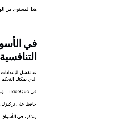
هذا المستوى من الوع
التنافسية 
الذي يمكنك التحكم ف
في TradeQuo، نؤمن أن التداول لا يتعلق فقط بالرسوم البيانية أو البيانات، بل بإتقان نفسك. 
حافظ على تركيزك. و
وتذكر، في الأسواق 