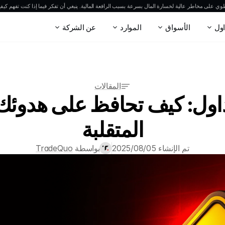
ي على مخاطر عالية لخسارة المال بسرعة بسبب الرافعة المالية. ينبغي أن تفكر فيما إذا كنت تفهم كيفية
اول
الأسواق
الموارد
عن الشركة
المقالات
اول: كيف تحافظ على هدوئك
المتقلبة
تم الإنشاء 05‏/08‏/2025
بواسطة 
TradeQuo