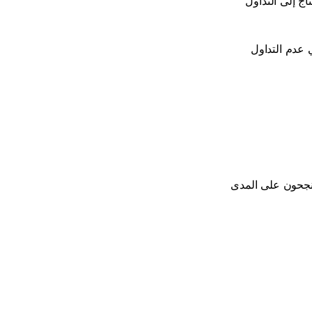
تساعدك المراكز الأصغر على الحفاظ على الهدوء أثناء التأرجحات السعرية العنيفة. لا تحتاج إلى التداول 
الإفراط في التداول في الأسواق المتقلبة يؤدي إلى الإرهاق. أحيانًا تكون أفضل صفقة هي عدم التداول 
المتداولون بشر. فالمشاعر مثل الجشع والخوف والثقة المفرطة جزء من اللعبة. لكن من ينجحون على المدى 