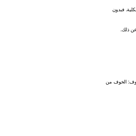
إن فهم سيكولوجية التداول لا يقل أهمية عن إتقان المؤشرات الفنية أو البيانات الاقتصادية الكلية. فبدون 
ن ذلك. 
تخلق تقلبات السوق حالة من عدم اليقين. وبالنسبة لمعظم المتداولين، يولّد عدم اليقين الخوف: الخوف من 