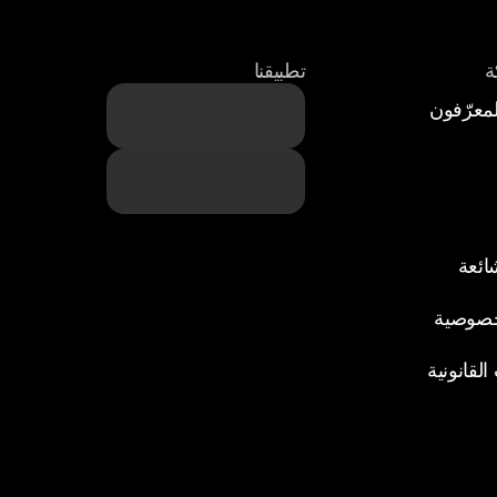
ة
تطبيقنا
معرّفون
شائعة
خصوصية
لقانونية