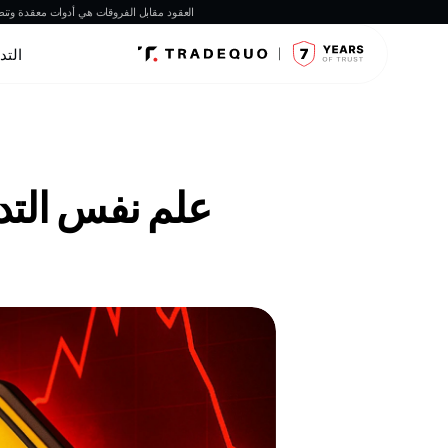
العقود مقابل الفروقات هي أدوات معقدة وتنطو
التد
علم نفس التد