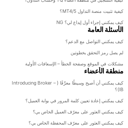
كيفية التسجيل في منطقة أعضاء TQ وحساب التداول؟
الفوركس
كيفية تثبيت منصة التداول MT4/5؟
المعادن
كيف يمكنني إجراء أول إيداع لي؟ NG
الأسئلة العامة
المؤشرات
الأسهم
كيف يمكنني التواصل مع الدعم؟ 
الطاقات
لم يصل رمز التحقق بخطوتين
مشكلات في الموقع وصفحة الخطأ – الإسعافات الأولية
منطقة الأعضاء
عن الشركة
الوسطاء المعرّفون
كيف يمكنني أن أصبح وسيطًا معرِّفًا (Introducing Broker – 
IB)؟ 
الأسئلة الشائعة
كيف يمكنني إعادة تعيين كلمة المرور في بوابة العميل؟
من نحن
كيف يمكنني العثور على معرّف العميل الخاص بي؟
سياسة الخصوصية
كيف يمكنني العثور على معرّف المحفظة الخاص بي؟
اتصل بنا