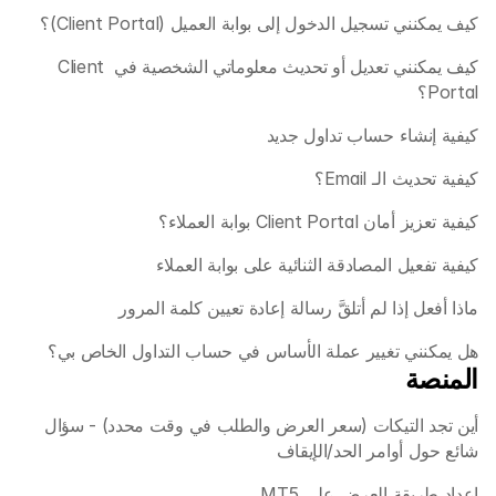
كيف يمكنني تسجيل الدخول إلى بوابة العميل (Client Portal)؟ 
المستندات القانونية
كيف يمكنني تعديل أو تحديث معلوماتي الشخصية في Client 
الوظائف
Portal؟ 
كيفية إنشاء حساب تداول جديد
الموارد
كيفية تحديث الـ Email؟
مدونة 
كيفية تعزيز أمان Client Portal بوابة العملاء؟
أساسيات الاستثمار
كيفية تفعيل المصادقة الثنائية على بوابة العملاء
التقويم الاقتصادي
ماذا أفعل إذا لم أتلقَّ رسالة إعادة تعيين كلمة المرور 
تحديثات سريعة
هل يمكنني تغيير عملة الأساس في حساب التداول الخاص بي؟ 
أو
تسجيل الدخول
تسجيل
المنصة
انضم كشريك
أين تجد التيكات (سعر العرض والطلب في وقت محدد) - سؤال 
شائع حول أوامر الحد/الإيقاف
إعداد طريقة العرض على MT5