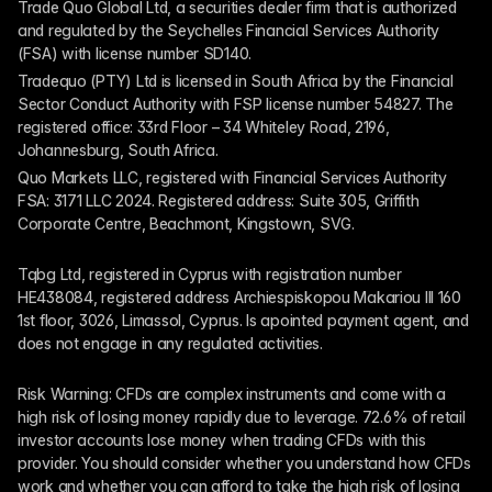
Trade Quo Global Ltd, a securities dealer firm that is authorized 
and regulated by the Seychelles Financial Services Authority 
(FSA) with license number SD140.
Tradequo (PTY) Ltd is licensed in South Africa by the Financial 
Sector Conduct Authority with FSP license number 54827. The 
registered office: 33rd Floor – 34 Whiteley Road, 2196, 
Johannesburg, South Africa.
Quo Markets LLC, registered with Financial Services Authority 
FSA: 3171 LLC 2024. Registered address: Suite 305, Griffith 
Corporate Centre, Beachmont, Kingstown, SVG.
Tqbg Ltd, registered in Cyprus with registration number 
HE438084, registered address Archiespiskopou Makariou III 160 
1st floor, 3026, Limassol, Cyprus. Is apointed payment agent, and 
does not engage in any regulated activities. 
Risk Warning: CFDs are complex instruments and come with a 
high risk of losing money rapidly due to leverage. 72.6% of retail 
investor accounts lose money when trading CFDs with this 
provider. You should consider whether you understand how CFDs 
work and whether you can afford to take the high risk of losing 