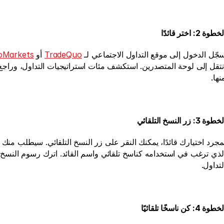
خطوة 2: اختر قائدًا
جّل الدخول إلى موقع التداول الاجتماعي لـ 
TradeQuo
 أو 
oMarkets
نها.
خطوة 3: زر النسخ التلقائي
لتداول.
خطوة 4: كن ناسخًا تلقائيًا