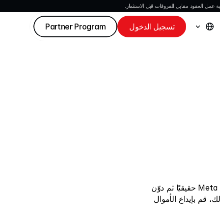
 عمل العقود مقابل الفروقات قبل الاستثمار.
تسجيل الدخول
Partner Program
أنشئ حسابًا لدى الوسيط المفضل. بعد ذلك، أنشئ حساب Meta Trader 4/5 حقيقيًا ثم دوّن 
رقم حساب التداول وكلمة المرور المُرسلة إلى بريدك الإلكتروني. بعد ذلك، قم بإيداع الأموال 