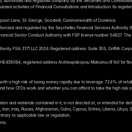
ed, authorised and regulated company by the Securities and Commodities
ed activities of Financial Consultations and Introduction. Its register
pson Lane, St. George, Goodwill, Commonwealth of Dominica
authorized and regulated by the Seychelles Financial Services Authority
inancial Sector Conduct Authority with FSP license number 54827. The re
thority FSA: 3171 LLC 2024. Registered address: Suite 305, Griffith Co
 HE438084, registered address Archiespiskopou Makariou III 160 1st flo
th a high risk of losing money rapidly due to leverage. 72.6% of reta
and how CFDs work and whether you can afford to take the high risk o
ion and materials contained in it, is not directed at, or intended for dis
l, Iran, Iraq, Russia, Afghanistan, Cuba, Cyprus, Eritrea, Liberia, Libya,
ontrary to applicable law or regulation.
nts. 