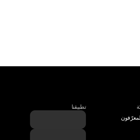
ة
تطبيقنا
معرّفون