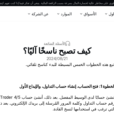
ي على مخاطر عالية لخسارة المال بسرعة بسبب الرافعة المالية. ينبغي أن تفكر فيما إذا كنت تفهم كيفية
اول
الأسواق
الموارد
عن الشركة
الأسئلة الشائعة
كيف تصبح ناسخًا آليًا؟
21‏/08‏/2024
تبع هذه الخطوات الخمس البسيطة للبدء كناسخ تلقائي.
وة 1: فتح الحساب، إنشاء حساب التداول، والإيداع الأول
لتي ترغب في استخدامها لنسخ القادة.