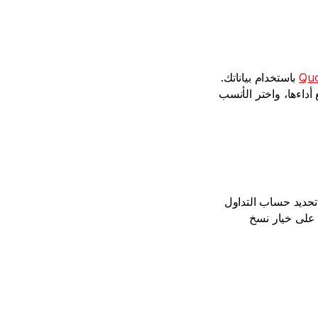
Qu
 باستخدام بياناتك. 
انتقل إلى لوحة المتصدرين. استكشف مئات استراتيجيات التداول، وراجع أداءها، واختر الأنسب 
بمجرد اختيارك قائدًا، يمكنك النقر على زر النسخ التلقائي. سيطلب منك تحديد حساب التداول 
الذي ترغب في استخدامه كناسخ تلقائي واسم القائد. اترك رسوم النسخ على خيار نسخ 