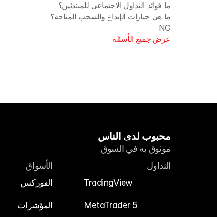
ما فوائد التداول الاجتماعي للمبتدئين؟
ما هي خيارات الإيداع والسحب المتاحة؟ 
NG
عرض جميع الأسئلة
محبوب لدى الناس
موثوق به في السوق
التداول
الأسواق
TradingView
الفوركس
MetaTrader 5
المؤشرات