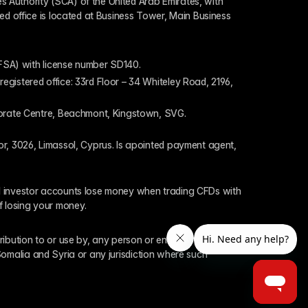
 Authority (SCA) of the United Arab Emirates, with 
ed office is located at Business Tower, Main Business 
 (FSA) with license number SD140.
gistered office: 33rd Floor – 34 Whiteley Road, 2196, 
rporate Centre, Beachmont, Kingstown, SVG.
or, 3026, Limassol, Cyprus. Is apointed payment agent, 
il investor accounts lose money when trading CFDs with 
f losing your money.
tribution to or use by, any person or entity who is a 
 Somalia and Syria or any jurisdiction where such 