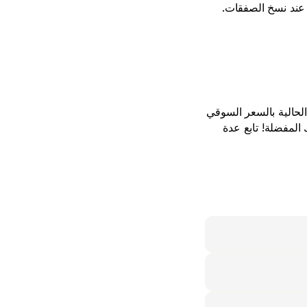
سيتم الآن تحويلك إلى ملف الاشتراك، حيث يتعين عليك تحديد تفضيلاتك عند نسخ الصفقات. 
انتقل إلى الإجراءات وانقر على تفعيل. يمكنك اختيار نسخ جميع المراكز الحالية بالسعر السوقي 
أو تجاهل فقط. ابدأ المتابعة واحصد نفس المزايا التي تحققها استراتيجيتك المفضلة! تابع عدة 