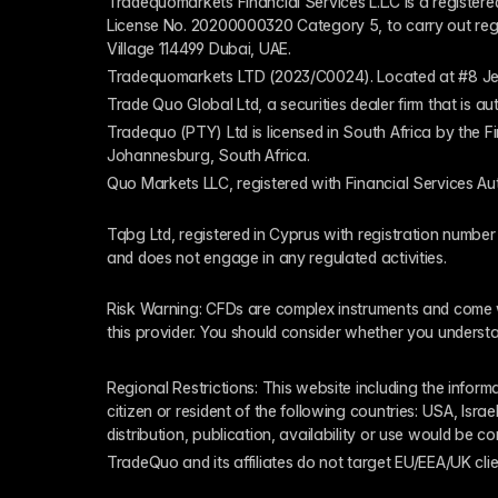
Tradequomarkets Financial Services L.L.C is a register
License No. 20200000320 Category 5, to carry out regulat
Village 114499 Dubai, UAE.
Tradequomarkets LTD (2023/C0024). Located at #8 Je
Trade Quo Global Ltd, a securities dealer firm that is 
Tradequo (PTY) Ltd is licensed in South Africa by the F
Johannesburg, South Africa.
Quo Markets LLC, registered with Financial Services Au
Tqbg Ltd, registered in Cyprus with registration number
and does not engage in any regulated activities. 
Risk Warning: CFDs are complex instruments and come wi
this provider. You should consider whether you underst
Regional Restrictions: This website including the informat
citizen or resident of the following countries: USA, Israe
distribution, publication, availability or use would be c
TradeQuo and its affiliates do not target EU/EEA/UK clie