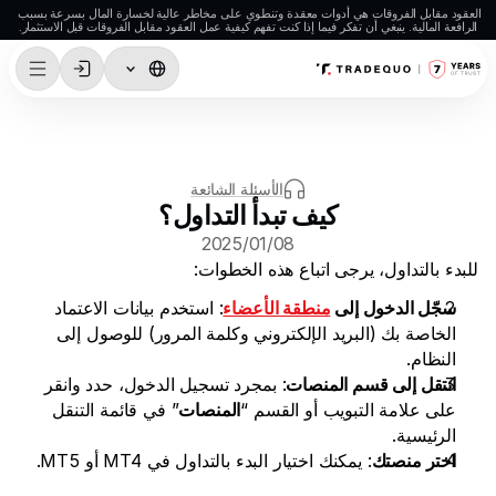
العقود مقابل الفروقات هي أدوات معقدة وتنطوي على مخاطر عالية لخسارة المال بسرعة بسبب 
الرافعة المالية. ينبغي أن تفكر فيما إذا كنت تفهم كيفية عمل العقود مقابل الفروقات قبل الاستثمار.
التداول
TradingView
الأسئلة الشائعة
MetaTrader 5
كيف تبدأ التداول؟
MetaTrader 4
08‏/01‏/2025
للبدء بالتداول، يرجى اتباع هذه الخطوات: 
التداول الاجتماعي
سجّل الدخول إلى 
منطقة الأعضاء
: استخدم بيانات الاعتماد 
الإيداع والسحب
الخاصة بك (البريد الإلكتروني وكلمة المرور) للوصول إلى 
النظام.
أنواع الحسابات
انتقل إلى قسم المنصات
: بمجرد تسجيل الدخول، حدد وانقر 
مواصفات الحسابات
على علامة التبويب أو القسم “
المنصات
” في قائمة التنقل 
الرئيسية.
اختر منصتك
: يمكنك اختيار البدء بالتداول في MT4 أو MT5.
الأسواق