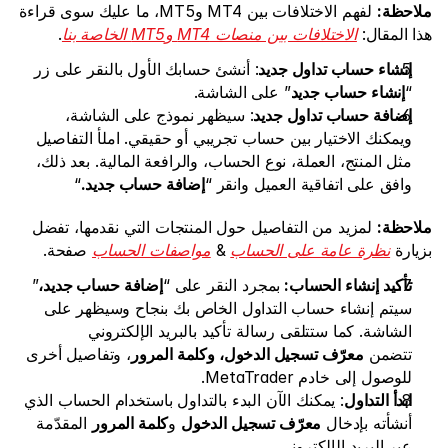
ملاحظة:
 لفهم الاختلافات بين MT4 وMT5، ما عليك سوى قراءة 
الفوركس
هذا المقال: 
الاختلافات بين منصات MT4 وMT5 الخاصة بنا
.
المعادن
إنشاء حساب تداول جديد
: أنشئ حسابك الأول بالنقر على زر 
“
إنشاء حساب جديد
” على الشاشة.
المؤشرات
إضافة حساب تداول جديد
: سيظهر نموذج على الشاشة، 
ويمكنك الاختيار بين حساب تجريبي أو حقيقي. املأ التفاصيل 
الأسهم
مثل المنتج، العملة، نوع الحساب، والرافعة المالية. بعد ذلك، 
الطاقات
وافق على اتفاقية العميل وانقر “
إضافة حساب جديد.
“
ملاحظة:
 لمزيد من التفاصيل حول المنتجات التي نقدمها، تفضل 
عن الشركة
بزيارة 
نظرة عامة على الحساب
 & 
مواصفات الحساب
 صفحة.
الوسطاء المعرّفون
تأكيد إنشاء الحساب: 
بمجرد النقر على “
إضافة حساب جديد،
” 
سيتم إنشاء حساب التداول الخاص بك بنجاح وسيظهر على 
الأسئلة الشائعة
الشاشة. كما ستتلقى رسالة تأكيد بالبريد الإلكتروني 
تتضمن 
معرّف تسجيل الدخول، وكلمة المرور
، وتفاصيل أخرى 
من نحن
للوصول إلى خادم MetaTrader.
سياسة الخصوصية
ابدأ التداول
: يمكنك الآن البدء بالتداول باستخدام الحساب الذي 
أنشأته بإدخال 
معرّف تسجيل الدخول
 و
كلمة المرور
 المقدّمة 
اتصل بنا
عبر البريد الإلكتروني.