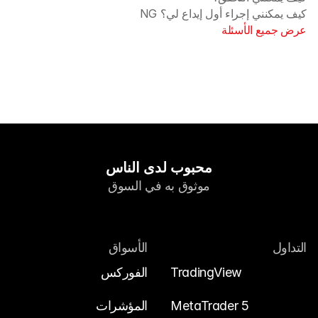
كيف يمكنني إجراء أول إيداع لي؟ NG
عرض جميع الأسئلة
محبوب لدى الناس
موثوق به في السوق
التداول
الأسواق
TradingView
الفوركس
MetaTrader 5
المؤشرات