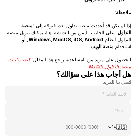
المستندات القانونية
ملاحظة
:
الوظائف
إذا لم تكن قد أعددت منصة تداول بعد، فتوجّه إلى “
منصة 
التداول
” على الجانب الأيمن من الشاشة. هنا، يمكنك تنزيل منصة 
التداول لنظام 
Windows, MacOS, iOS, Android,
 أو 
الموارد
استخدام 
منصة الويب
.
مدونة 
للحصول على مزيد من المساعدة، راجع هذا المقال: 
كيفية تثبيت 
أساسيات الاستثمار
منصة التداول MT4/5
هل أجاب هذا على سؤالك؟
التقويم الاقتصادي
اتصل بنا للمزيد
تحديثات سريعة
أو
تسجيل الدخول
تسجيل
انضم كشريك
🇺🇸
+1