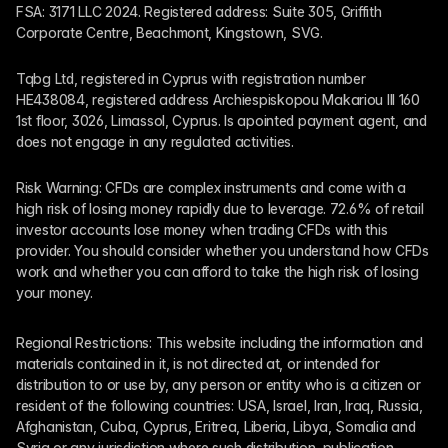
FSA: 3171 LLC 2024. Registered address: Suite 305, Griffith 
Corporate Centre, Beachmont, Kingstown, SVG.
Tqbg Ltd, registered in Cyprus with registration number 
HE438084, registered address Archiespiskopou Makariou III 160 
1st floor, 3026, Limassol, Cyprus. Is apointed payment agent, and 
does not engage in any regulated activities. 
Risk Warning: CFDs are complex instruments and come with a 
high risk of losing money rapidly due to leverage. 72.6% of retail 
investor accounts lose money when trading CFDs with this 
provider. You should consider whether you understand how CFDs 
work and whether you can afford to take the high risk of losing 
your money.
Regional Restrictions: This website including the information and 
materials contained in it, is not directed at, or intended for 
distribution to or use by, any person or entity who is a citizen or 
resident of the following countries: USA, Israel, Iran, Iraq, Russia, 
Afghanistan, Cuba, Cyprus, Eritrea, Liberia, Libya, Somalia and 
Syria or any jurisdiction where such distribution, publication, 