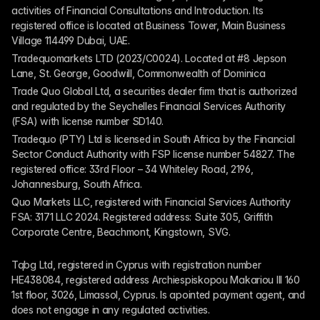
activities of Financial Consultations and Introduction. Its 
registered office is located at Business Tower, Main Business 
Village 114499 Dubai, UAE.
Tradequomarkets LTD (2023/C0024). Located at #8 Jepson 
Lane, St. George, Goodwill, Commonwealth of Dominica
Trade Quo Global Ltd, a securities dealer firm that is authorized 
and regulated by the Seychelles Financial Services Authority 
(FSA) with license number SD140.
Tradequo (PTY) Ltd is licensed in South Africa by the Financial 
Sector Conduct Authority with FSP license number 54827. The 
registered office: 33rd Floor – 34 Whiteley Road, 2196, 
Johannesburg, South Africa.
Quo Markets LLC, registered with Financial Services Authority 
FSA: 3171 LLC 2024. Registered address: Suite 305, Griffith 
Corporate Centre, Beachmont, Kingstown, SVG.
Tqbg Ltd, registered in Cyprus with registration number 
HE438084, registered address Archiespiskopou Makariou III 160 
1st floor, 3026, Limassol, Cyprus. Is apointed payment agent, and 
does not engage in any regulated activities. 