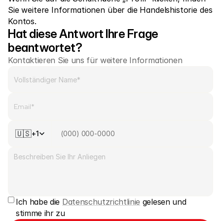
Kontaktieren Sie uns
Sie weitere Informationen über die Handelshistorie des 
Kontos.
Rechtliche Dokumente
Hat diese Antwort Ihre Frage 
Karriere
beantwortet?
Kontaktieren Sie uns für weitere Informationen
Lernen
Blog
Investieren 101
🇺🇸
+1
Wirtschaftskalender
Snaps
oder
Anmelden
Registrieren
Affiliate-Partner
Ich habe die 
Datenschutzrichtlinie
 gelesen und 
stimme ihr zu