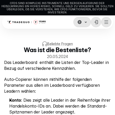
CFDS SIND KOMPLEXE INSTRUMENTE UND BERGEN AUFGRUND DER 
HEBELWIRKUNG EIN HOHES RISIKO, SCHNELL GELD ZU VERLIEREN. SIE SOLLTEN 
ÜBERLEGEN, OB SIE VERSTEHEN, WIE CFDS FUNKTIONIEREN, BEVOR SIE 
INVESTIEREN.
Trading
TradingView
Beliebte Fragen
Was ist die Bestenliste?
MetaTrader5
20.05.2024
MetaTrader4
Das Leaderboard  enthält die Listen der Top-Leader in 
Bezug auf verschiedene Kennzahlen.
Social Trading
Auto-Copierer können mithilfe der folgenden 
Einzahlungen & Auszahlungen
Parameter aus allen im Leaderboard verfügbaren 
Kontotypen
Leadern wählen:
Kontospezifikationen
Konto
: Dies zeigt alle Leader in der Reihenfolge ihrer 
Handelskonto-IDs an. Dabei werden die Standard-
Spitznamen der Leader angezeigt.