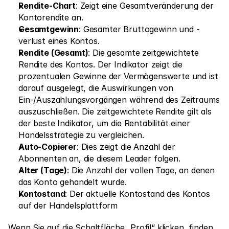
Rendite-Chart
: Zeigt eine Gesamtveränderung der 
Märkte
Kontorendite an.
Devisenhandel
Gesamtgewinn
: Gesamter Bruttogewinn und -
verlust eines Kontos.
Metalle
Rendite (Gesamt)
: Die gesamte zeitgewichtete 
Indizes
Rendite des Kontos. Der Indikator zeigt die 
prozentualen Gewinne der Vermögenswerte und ist 
Aktien
darauf ausgelegt, die Auswirkungen von 
Ein-/Auszahlungsvorgängen während des Zeitraums 
Energien
auszuschließen. Die zeitgewichtete Rendite gilt als 
der beste Indikator, um die Rentabilität einer 
Handelsstrategie zu vergleichen.
Unternehmen
Auto-Copierer
: Dies zeigt die Anzahl der 
Introducing Brokers
Abonnenten an, die diesem Leader folgen.
Alter (Tage)
: Die Anzahl der vollen Tage, an denen 
FAQ
das Konto gehandelt wurde.
Kontostand
: Der aktuelle Kontostand des Kontos 
Über uns
auf der Handelsplattform
Datenschutzrichtlinie
Wenn Sie auf die Schaltfläche „Profil“ klicken, finden 