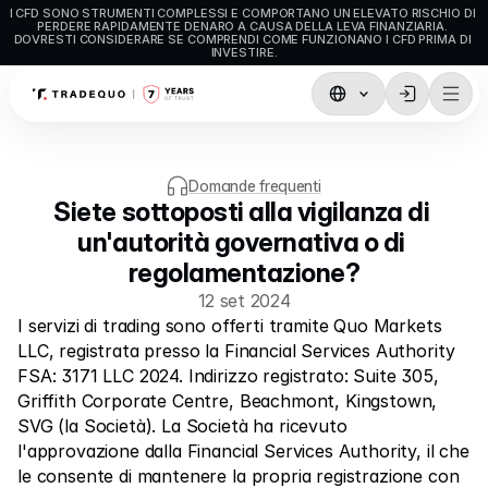
I CFD SONO STRUMENTI COMPLESSI E COMPORTANO UN ELEVATO RISCHIO DI 
PERDERE RAPIDAMENTE DENARO A CAUSA DELLA LEVA FINANZIARIA. 
DOVRESTI CONSIDERARE SE COMPRENDI COME FUNZIONANO I CFD PRIMA DI 
INVESTIRE.
Trading
TradingView
Domande frequenti
Siete sottoposti alla vigilanza di 
MetaTrader5
un'autorità governativa o di 
MetaTrader4
regolamentazione?
Trading sociale
12 set 2024
I servizi di trading sono offerti tramite Quo Markets 
Depositi e prelievi
LLC, registrata presso la Financial Services Authority 
FSA: 3171 LLC 2024. Indirizzo registrato: Suite 305, 
Tipi di Conto
Griffith Corporate Centre, Beachmont, Kingstown, 
Specifiche del Conto
SVG (la Società). La Società ha ricevuto 
l'approvazione dalla Financial Services Authority, il che 
le consente di mantenere la propria registrazione con 