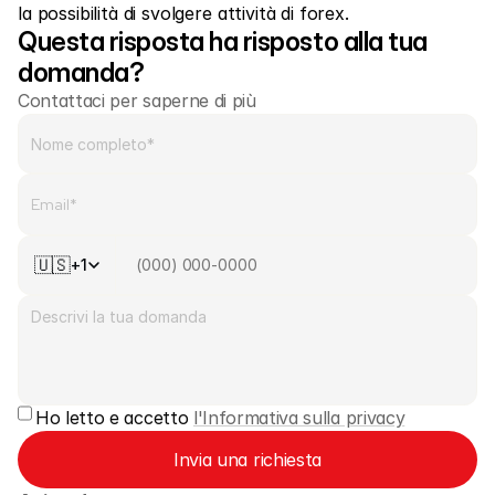
la possibilità di svolgere attività di forex. 
Mercati
Questa risposta ha risposto alla tua 
Forex
domanda?
Metalli
Contattaci per saperne di più
Indici
Azioni
Energie
🇺🇸
+1
Azienda
Broker introduttori
FAQ
Ho letto e accetto 
l'Informativa sulla privacy
Chi siamo
Invia una richiesta
Informativa sulla privacy