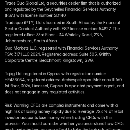
Trade Quo Global Ltd, a securities dealer firm that is authorized 
and regulated by the Seychelles Financial Services Authority 
(FSA) with license number SD140.
Tradequo (PTY) Ltd is licensed in South Africa by the Financial 
Sector Conduct Authority with FSP license number 54827. The 
registered office: 33rd Floor – 34 Whiteley Road, 2196, 
Johannesburg, South Africa.
Quo Markets LLC, registered with Financial Services Authority 
FSA: 3171 LLC 2024. Registered address: Suite 305, Griffith 
Corporate Centre, Beachmont, Kingstown, SVG.
Tqbg Ltd, registered in Cyprus with registration number 
HE438084, registered address Archiespiskopou Makariou III 160 
1st floor, 3026, Limassol, Cyprus. Is apointed payment agent, and 
does not engage in any regulated activities. 
Risk Warning: CFDs are complex instruments and come with a 
high risk of losing money rapidly due to leverage. 72.6% of retail 
investor accounts lose money when trading CFDs with this 
provider. You should consider whether you understand how CFDs 
work and whether you can afford to take the high risk of losing 