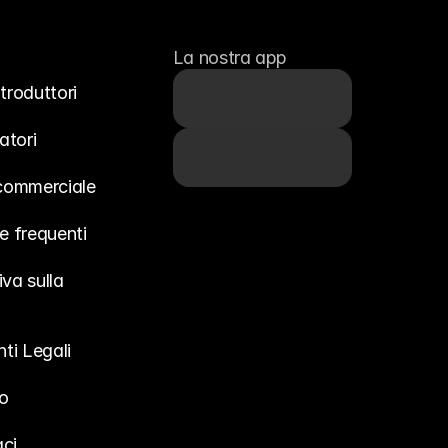
La nostra app
troduttori
atori
 commerciale
 frequenti
va sulla 
ti Legali
o
ci