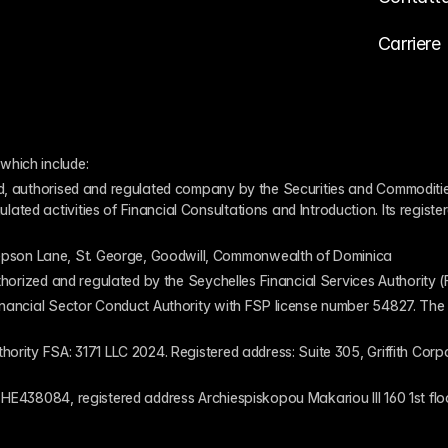
Carriere
which include:
ed, authorised and regulated company by the Securities and Commodities
ed activities of Financial Consultations and Introduction. Its register
pson Lane, St. George, Goodwill, Commonwealth of Dominica
authorized and regulated by the Seychelles Financial Services Authority
inancial Sector Conduct Authority with FSP license number 54827. The re
thority FSA: 3171 LLC 2024. Registered address: Suite 305, Griffith Co
 HE438084, registered address Archiespiskopou Makariou III 160 1st flo