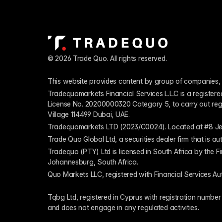
© 2026 Trade Quo. All rights reserved. 
This website provides content by group of companies, 
Tradequomarkets Financial Services L.L.C is a register
License No. 20200000320 Category 5, to carry out regulat
Village 114499 Dubai, UAE.
Tradequomarkets LTD (2023/C0024). Located at #8 Je
Trade Quo Global Ltd, a securities dealer firm that is 
Tradequo (PTY) Ltd is licensed in South Africa by the F
Johannesburg, South Africa.
Quo Markets LLC, registered with Financial Services Au
Tqbg Ltd, registered in Cyprus with registration number
and does not engage in any regulated activities. 