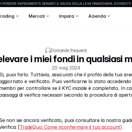
 PERDERE RAPIDAMENTE DENARO A CAUSA DELLA LEVA FINANZIARIA. DOVRESTI 
Trading
Mercati
Impara
Azienda
Domande frequenti
levare i miei fondi in qualsias
20 mag 2024
Sì, puoi farlo. Tuttavia, assicurati che il profilo della tua ar
aggiornato e verificato. Puoi verificarne lo stato accedendo 
membri per controllare se il KYC iniziale è completato. In cas
passaggi di verifica necessari secondo la procedura di apert
Se non sei ancora verificato, puoi consultare la nostra guida
Verifica: [
TradeQuo: Come riconfermare il tuo account]