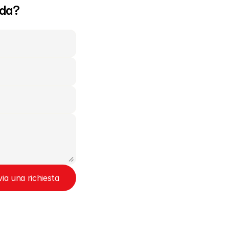
nda?
via una richiesta