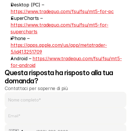
Mercati
Desktop (PC) – 
https://www.tradequo.com/fsu/fsu/mt5-for-pc
Forex
SuperCharts – 
https://www.tradequo.com/fsu/fsu/mt5-for-
Metalli
supercharts
Indici
iPhone – 
https://apps.apple.com/us/app/metatrader-
Azioni
5/id413251709
Android – 
https://www.tradequo.com/fsu/fsu/mt5-
Energie
for-android
Questa risposta ha risposto alla tua 
domanda?
Azienda
Contattaci per saperne di più
Broker introduttori
FAQ
Chi siamo
Informativa sulla privacy