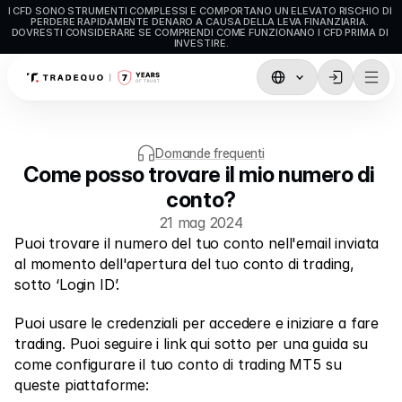
I CFD SONO STRUMENTI COMPLESSI E COMPORTANO UN ELEVATO RISCHIO DI 
PERDERE RAPIDAMENTE DENARO A CAUSA DELLA LEVA FINANZIARIA. 
DOVRESTI CONSIDERARE SE COMPRENDI COME FUNZIONANO I CFD PRIMA DI 
INVESTIRE.
Trading
TradingView
Domande frequenti
Come posso trovare il mio numero di 
MetaTrader5
conto?
MetaTrader4
21 mag 2024
Puoi trovare il numero del tuo conto nell'email inviata 
Trading sociale
al momento dell'apertura del tuo conto di trading, 
Depositi e prelievi
sotto ‘Login ID’. 
Tipi di Conto
Puoi usare le credenziali per accedere e iniziare a fare 
trading. Puoi seguire i link qui sotto per una guida su 
Specifiche del Conto
come configurare il tuo conto di trading MT5 su 
queste piattaforme: 