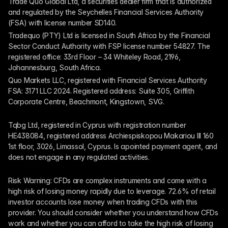
Trade Quo Global Ltd, a securities dealer firm that is authorized 
and regulated by the Seychelles Financial Services Authority 
(FSA) with license number SD140.
Tradequo (PTY) Ltd is licensed in South Africa by the Financial 
Sector Conduct Authority with FSP license number 54827. The 
registered office: 33rd Floor – 34 Whiteley Road, 2196, 
Johannesburg, South Africa.
Quo Markets LLC, registered with Financial Services Authority 
FSA: 3171 LLC 2024. Registered address: Suite 305, Griffith 
Corporate Centre, Beachmont, Kingstown, SVG.
Tqbg Ltd, registered in Cyprus with registration number 
HE438084, registered address Archiespiskopou Makariou III 160 
1st floor, 3026, Limassol, Cyprus. Is apointed payment agent, and 
does not engage in any regulated activities. 
Risk Warning: CFDs are complex instruments and come with a 
high risk of losing money rapidly due to leverage. 72.6% of retail 
investor accounts lose money when trading CFDs with this 
provider. You should consider whether you understand how CFDs 
work and whether you can afford to take the high risk of losing 