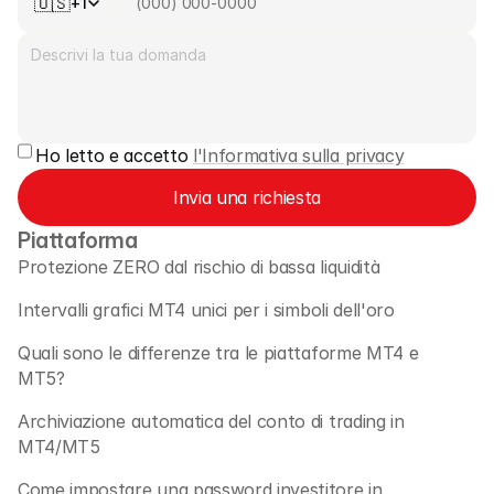
🇺🇸
+1
Contattaci
Documenti Legali
Carriere
Ho letto e accetto 
l'Informativa sulla privacy
Impara
Invia una richiesta
Blog
Piattaforma
Investire 101
Protezione ZERO dal rischio di bassa liquidità
Calendario Economico
Intervalli grafici MT4 unici per i simboli dell'oro 
Snaps
Quali sono le differenze tra le piattaforme MT4 e 
MT5? 
o
Accedi
Registrati
Archiviazione automatica del conto di trading in 
Affiliato
MT4/MT5 
Come impostare una password investitore in 