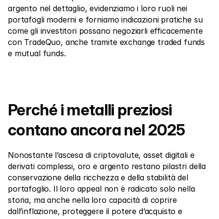
Contattaci
argento nel dettaglio, evidenziamo i loro ruoli nei 
portafogli moderni e forniamo indicazioni pratiche su 
Documenti Legali
come gli investitori possano negoziarli efficacemente 
con TradeQuo, anche tramite exchange traded funds 
Carriere
e mutual funds.
Impara
Blog
Perché i metalli preziosi 
Investire 101
contano ancora nel 2025
Calendario Economico
Snaps
Nonostante l’ascesa di criptovalute, asset digitali e 
derivati complessi, oro e argento restano pilastri della 
o
Accedi
Registrati
conservazione della ricchezza e della stabilità del 
portafoglio. Il loro appeal non è radicato solo nella 
Affiliato
storia, ma anche nella loro capacità di coprire 
dall’inflazione, proteggere il potere d’acquisto e 