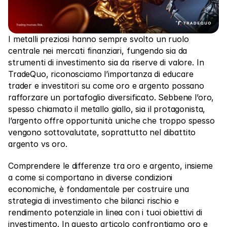
Mercati
Forex
I metalli preziosi hanno sempre svolto un ruolo 
Metalli
centrale nei mercati finanziari, fungendo sia da 
strumenti di investimento sia da riserve di valore. In 
Indici
TradeQuo, riconosciamo l’importanza di educare 
Azioni
trader e investitori su come oro e argento possano 
rafforzare un portafoglio diversificato. Sebbene l’oro, 
Energie
spesso chiamato il metallo giallo, sia il protagonista, 
l’argento offre opportunità uniche che troppo spesso 
vengono sottovalutate, soprattutto nel dibattito 
Azienda
argento vs oro.
Broker introduttori
Comprendere le differenze tra oro e argento, insieme 
FAQ
a come si comportano in diverse condizioni 
economiche, è fondamentale per costruire una 
Chi siamo
strategia di investimento che bilanci rischio e 
rendimento potenziale in linea con i tuoi obiettivi di 
Informativa sulla privacy
investimento. In questo articolo confrontiamo oro e 