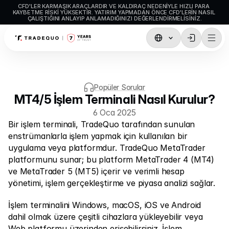
CFD'LER KARMAŞIK ARAÇLARDIR VE KALDIRAÇ NEDENIYLE HIZLI PARA 
KAYBETME RISKI YÜKSEKTIR. YATIRIM YAPMADAN ÖNCE CFD'LERIN NASIL 
ÇALIŞTIĞINI ANLAYIP ANLAMADIĞINIZI DEĞERLENDIRMELISINIZ.
İşlemler
TradingView
Popüler Sorular
MetaTrader5
MT4/5 İşlem Terminali Nasıl Kurulur?
6 Oca 2025
MetaTrader4
Bir işlem terminali, TradeQuo tarafından sunulan 
Sosyal İşlem
enstrümanlarla işlem yapmak için kullanılan bir 
uygulama veya platformdur. TradeQuo MetaTrader 
Para Yatırma ve Çekme
platformunu sunar; bu platform MetaTrader 4 (MT4) 
ve MetaTrader 5 (MT5) içerir ve verimli hesap 
Hesap Türleri
yönetimi, işlem gerçekleştirme ve piyasa analizi sağlar. 
Hesap Özellikleri
İşlem terminalini Windows, macOS, iOS ve Android 
dahil olmak üzere çeşitli cihazlara yükleyebilir veya 
Web platformu üzerinden erişebilirsiniz. İşlem 