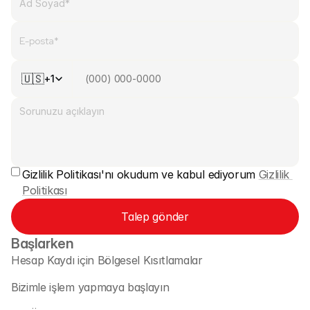
Bize Ulaşın
Yasal Belgeler
Kariyer
🇺🇸
+1
Öğren
Blog
Yatırım 101
Gizlilik Politikası'nı okudum ve kabul ediyorum 
Gizlilik 
Ekonomik takvim
Politikası
Özetler
Talep gönder
veya
Giriş Yap
Kayıt Ol
Başlarken
Hesap Kaydı için Bölgesel Kısıtlamalar 
İş Ortağı
Bizimle işlem yapmaya başlayın