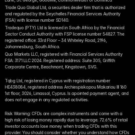
Trade Quo Global Ltd, a securities dealer firm that is authorized 
and regulated by the Seychelles Financial Services Authority 
(FSA) with license number SD140.
Tradequo (PTY) Ltd is licensed in South Africa by the Financial 
Sector Conduct Authority with FSP license number 54827. The 
registered office: 33rd Floor – 34 Whiteley Road, 2196, 
Johannesburg, South Africa.
Quo Markets LLC, registered with Financial Services Authority 
FSA: 3171 LLC 2024. Registered address: Suite 305, Griffith 
Corporate Centre, Beachmont, Kingstown, SVG.
Tqbg Ltd, registered in Cyprus with registration number 
HE438084, registered address Archiespiskopou Makariou III 160 
1st floor, 3026, Limassol, Cyprus. Is apointed payment agent, and 
does not engage in any regulated activities. 
Risk Warning: CFDs are complex instruments and come with a 
high risk of losing money rapidly due to leverage. 72.6% of retail 
investor accounts lose money when trading CFDs with this 
provider. You should consider whether you understand how CFDs 