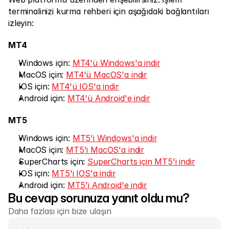
Piyasalar
terminalinizi kurma rehberi için aşağıdaki bağlantıları 
Foreks
izleyin:
Metaller
MT4
Endeksler
Windows için: 
MT4'ü Windows'a indir
MacOS için: 
MT4'ü MacOS'a indir
Hisseler
IOS için: 
MT4'ü IOS'a indir
Enerji
Android için: 
MT4'ü Android'e indir
MT5
Şirket
Windows için: 
MT5'i Windows'a indir
MacOS için: 
MT5'i MacOS'a indir
Yönlendirici Brokerler
SuperCharts için: 
SuperCharts için MT5'i indir
FAQ
IOS için: 
MT5'i IOS'a indir
Android için: 
MT5'i Android'e indir
Hakkımızda
Bu cevap sorunuza yanıt oldu mu?
Gizlilik Politikaları
Daha fazlası için bize ulaşın