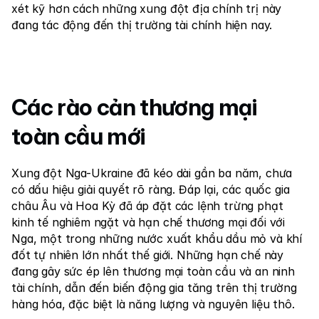
Liên hệ chúng tôi
xét kỹ hơn cách những xung đột địa chính trị này 
đang tác động đến thị trường tài chính hiện nay.
Tài liệu pháp lý
Tuyển dụng
Các rào cản thương mại 
Học tập
toàn cầu mới
Blog
Cẩm nang về đầu tư
Xung đột Nga-Ukraine đã kéo dài gần ba năm, chưa 
Lịch kinh tế
có dấu hiệu giải quyết rõ ràng. Đáp lại, các quốc gia 
châu Âu và Hoa Kỳ đã áp đặt các lệnh trừng phạt 
Ảnh chụp nhanh
kinh tế nghiêm ngặt và hạn chế thương mại đối với 
Nga, một trong những nước xuất khẩu dầu mỏ và khí 
hoặc
Đăng nhập
Đăng ký
đốt tự nhiên lớn nhất thế giới. Những hạn chế này 
Đối tác
đang gây sức ép lên thương mại toàn cầu và an ninh 
tài chính, dẫn đến biến động gia tăng trên thị trường 
hàng hóa, đặc biệt là năng lượng và nguyên liệu thô.