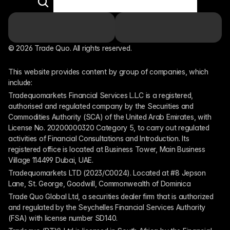
© 2026 Trade Quo. All rights reserved. 
This website provides content by group of companies, which 
include:
Tradequomarkets Financial Services L.L.C is a registered, 
authorised and regulated company by the Securities and 
Commodities Authority (SCA) of the United Arab Emirates, with 
License No. 20200000320 Category 5, to carry out regulated 
activities of Financial Consultations and Introduction. Its 
registered office is located at Business Tower, Main Business 
Village 114499 Dubai, UAE.
Tradequomarkets LTD (2023/C0024). Located at #8 Jepson 
Lane, St. George, Goodwill, Commonwealth of Dominica
Trade Quo Global Ltd, a securities dealer firm that is authorized 
and regulated by the Seychelles Financial Services Authority 
(FSA) with license number SD140.