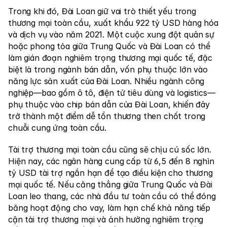
Trong khi đó, Đài Loan giữ vai trò thiết yếu trong 
thương mại toàn cầu, xuất khẩu 922 tỷ USD hàng hóa 
và dịch vụ vào năm 2021. Một cuộc xung đột quân sự 
hoặc phong tỏa giữa Trung Quốc và Đài Loan có thể 
làm gián đoạn nghiêm trọng thương mại quốc tế, đặc 
biệt là trong ngành bán dẫn, vốn phụ thuộc lớn vào 
năng lực sản xuất của Đài Loan. Nhiều ngành công 
nghiệp—bao gồm ô tô, điện tử tiêu dùng và logistics—
phụ thuộc vào chip bán dẫn của Đài Loan, khiến đây 
trở thành một điểm dễ tổn thương then chốt trong 
chuỗi cung ứng toàn cầu.
Tài trợ thương mại toàn cầu cũng sẽ chịu cú sốc lớn. 
Hiện nay, các ngân hàng cung cấp từ 6,5 đến 8 nghìn 
tỷ USD tài trợ ngắn hạn để tạo điều kiện cho thương 
mại quốc tế. Nếu căng thẳng giữa Trung Quốc và Đài 
Loan leo thang, các nhà đầu tư toàn cầu có thể đóng 
băng hoạt động cho vay, làm hạn chế khả năng tiếp 
cận tài trợ thương mại và ảnh hưởng nghiêm trọng 