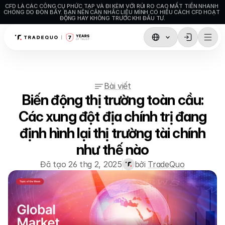
CFD LÀ CÁC CÔNG CỤ PHỨC TẠP VÀ ĐI KÈM VỚI RỦI RO CAO MẤT TIỀN NHANH 
CHÓNG DO ĐÒN BẨY. BẠN NÊN CÂN NHẮC LIỆU MÌNH CÓ HIỂU CÁCH CFD HOẠT 
ĐỘNG HAY KHÔNG TRƯỚC KHI ĐẦU TƯ.
Giao dịch
TradingView
Bài viết
MetaTrader5
Biến động thị trường toàn cầu:
MetaTrader4
Các xung đột địa chính trị đang
định hình lại thị trường tài chính
Social Trading
như thế nào
Nạp tiền & Rút tiền
Đã tạo 26 thg 2, 2025
bởi 
TradeQuo
Loại tài khoản
Thông số kỹ thuật