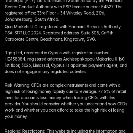
Tradequo (PTY) Ltd is licensed in South Africa by the Financial 
Sector Conduct Authority with FSP license number 54827. The 
registered office: 33rd Floor – 34 Whiteley Road, 2196, 
Johannesburg, South Africa.
Quo Markets LLC, registered with Financial Services Authority 
FSA: 3171 LLC 2024. Registered address: Suite 305, Griffith 
Corporate Centre, Beachmont, Kingstown, SVG.
Tqbg Ltd, registered in Cyprus with registration number 
HE438084, registered address Archiespiskopou Makariou III 160 
1st floor, 3026, Limassol, Cyprus. Is apointed payment agent, and 
does not engage in any regulated activities. 
Risk Warning: CFDs are complex instruments and come with a 
high risk of losing money rapidly due to leverage. 72.6% of retail 
investor accounts lose money when trading CFDs with this 
provider. You should consider whether you understand how CFDs 
work and whether you can afford to take the high risk of losing 
your money.
Regional Restrictions: This website including the information and 