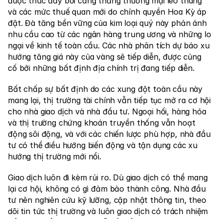
được thúc đẩy bởi căng thẳng thương mại leo thang 
và các mức thuế quan mới do chính quyền Hoa Kỳ áp 
đặt. Đà tăng bền vững của kim loại quý này phản ánh 
nhu cầu cao từ các ngân hàng trung ương và những lo 
ngại về kinh tế toàn cầu. Các nhà phân tích dự báo xu 
hướng tăng giá này của vàng sẽ tiếp diễn, được củng 
cố bởi những bất định địa chính trị đang tiếp diễn.
Bất chấp sự bất định do các xung đột toàn cầu này 
mang lại, thị trường tài chính vẫn tiếp tục mở ra cơ hội 
cho nhà giao dịch và nhà đầu tư. Ngoại hối, hàng hóa 
và thị trường chứng khoán truyền thống vẫn hoạt 
động sôi động, và với các chiến lược phù hợp, nhà đầu 
tư có thể điều hướng biến động và tận dụng các xu 
hướng thị trường mới nổi.
Giao dịch luôn đi kèm rủi ro. Dù giao dịch có thể mang 
lại cơ hội, không có gì đảm bảo thành công. Nhà đầu 
tư nên nghiên cứu kỹ lưỡng, cập nhật thông tin, theo 
dõi tin tức thị trường và luôn giao dịch có trách nhiệm 