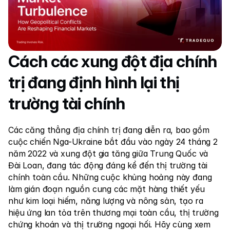
Thị trường
Forex
Kim loại
Cách các xung đột địa chính 
Chỉ số
trị đang định hình lại thị 
Cổ phiếu
Năng lượng
trường tài chính
Các căng thẳng địa chính trị đang diễn ra, bao gồm 
Công ty
cuộc chiến Nga-Ukraine bắt đầu vào ngày 24 tháng 2 
Introducing Brokers
năm 2022 và xung đột gia tăng giữa Trung Quốc và 
Đài Loan, đang tác động đáng kể đến thị trường tài 
Câu hỏi thường gặp
chính toàn cầu. Những cuộc khủng hoảng này đang 
làm gián đoạn nguồn cung các mặt hàng thiết yếu 
Về chúng tôi
như kim loại hiếm, năng lượng và nông sản, tạo ra 
Chính sách Quyền riêng tư
hiệu ứng lan tỏa trên thương mại toàn cầu, thị trường 
chứng khoán và thị trường ngoại hối. Hãy cùng xem 