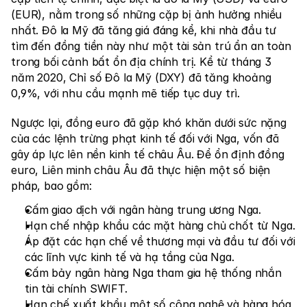
(EUR), nằm trong số những cặp bị ảnh hưởng nhiều 
nhất. Đô la Mỹ đã tăng giá đáng kể, khi nhà đầu tư 
tìm đến đồng tiền này như một tài sản trú ẩn an toàn 
trong bối cảnh bất ổn địa chính trị. Kể từ tháng 3 
năm 2020, Chỉ số Đô la Mỹ (DXY) đã tăng khoảng 
0,9%, với nhu cầu mạnh mẽ tiếp tục duy trì.
Ngược lại, đồng euro đã gặp khó khăn dưới sức nặng 
của các lệnh trừng phạt kinh tế đối với Nga, vốn đã 
gây áp lực lên nền kinh tế châu Âu. Để ổn định đồng 
euro, Liên minh châu Âu đã thực hiện một số biện 
pháp, bao gồm:
Cấm giao dịch với ngân hàng trung ương Nga.
Hạn chế nhập khẩu các mặt hàng chủ chốt từ Nga.
Áp đặt các hạn chế về thương mại và đầu tư đối với 
các lĩnh vực kinh tế và hạ tầng của Nga.
Cấm bảy ngân hàng Nga tham gia hệ thống nhắn 
tin tài chính SWIFT.
Hạn chế xuất khẩu một số công nghệ và hàng hóa 