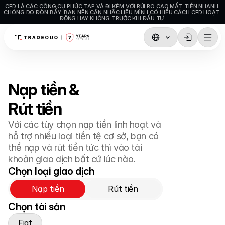
CFD LÀ CÁC CÔNG CỤ PHỨC TẠP VÀ ĐI KÈM VỚI RỦI RO CAO MẤT TIỀN NHANH 
CHÓNG DO ĐÒN BẨY. BẠN NÊN CÂN NHẮC LIỆU MÌNH CÓ HIỂU CÁCH CFD HOẠT 
ĐỘNG HAY KHÔNG TRƯỚC KHI ĐẦU TƯ.
Giao dịch
TradingView
Nạp tiền & 
MetaTrader5
Rút tiền
MetaTrader4
Với các tùy chọn nạp tiền linh hoạt và 
Social Trading
hỗ trợ nhiều loại tiền tệ cơ sở, bạn có 
thể nạp và rút tiền tức thì vào tài 
Nạp tiền & Rút tiền
khoản giao dịch bất cứ lúc nào.
Chọn loại giao dịch
Loại tài khoản
Nạp tiền
Rút tiền
Thông số kỹ thuật
Chọn tài sản
Fiat