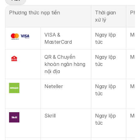
Thị trường
Forex
Phương thức nạp tiền
Thời gian 
Phí
xử lý
Kim loại
VISA &
Ngay lập 
Miễn
Chỉ số
MasterCard
tức
Cổ phiếu
QR & Chuyển 
Ngay lập 
Miễn
Năng lượng
khoản ngân hàng 
tức
nội địa
Công ty
Neteller
Ngay lập 
Miễn
Introducing Brokers
tức
Câu hỏi thường gặp
Skrill
Ngay lập 
Miễn
Về chúng tôi
tức
Chính sách Quyền riêng tư