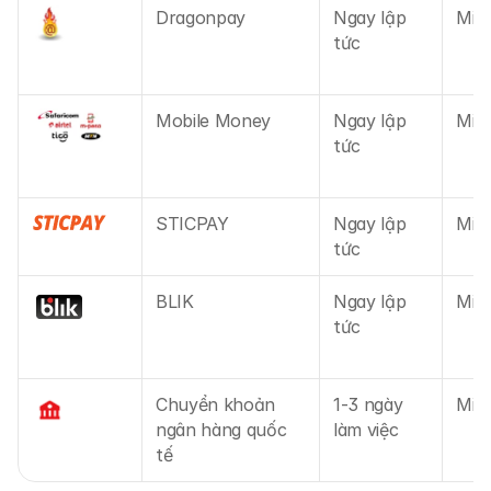
Liên hệ chúng tôi
Dragonpay
Ngay lập 
Miễn
Tài liệu pháp lý
tức
Tuyển dụng
Mobile Money
Ngay lập 
Miễn
tức
Học tập
Blog
STICPAY
Ngay lập 
Miễn
Cẩm nang về đầu tư
tức
Lịch kinh tế
BLIK
Ngay lập 
Miễn
tức
Ảnh chụp nhanh
hoặc
Đăng nhập
Đăng ký
Chuyển khoản 
1-3 ngày 
Miễn
Đối tác
ngân hàng quốc 
làm việc
tế