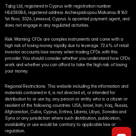
Tqbg Ltd, registered in Cyprus with registration number 
HE438084, registered address Archiespiskopou Makariou III 160 
1st floor, 3026, Limassol, Cyprus. Is apointed payment agent, and 
does not engage in any regulated activities. 
Risk Warning: CFDs are complex instruments and come with a 
high risk of losing money rapidly due to leverage. 72.6% of retail 
investor accounts lose money when trading CFDs with this 
provider. You should consider whether you understand how CFDs 
work and whether you can afford to take the high risk of losing 
your money.
Regional Restrictions: This website including the information and 
materials contained in it, is not directed at, or intended for 
distribution to or use by, any person or entity who is a citizen or 
resident of the following countries: USA, Israel, Iran, Iraq, Russia, 
Afghanistan, Cuba, Cyprus, Eritrea, Liberia, Libya, Somalia and 
Syria or any jurisdiction where such distribution, publication, 
availability or use would be contrary to applicable law or 
regulation.