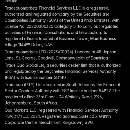
include:
Tradequomarkets Financial Services L.L.C is a registered, 
authorised and regulated company by the Securities and 
Commodities Authority (SCA) of the United Arab Emirates, with 
License No. 20200000320 Category 5, to carry out regulated 
activities of Financial Consultations and Introduction. Its 
registered office is located at Business Tower, Main Business 
Village 114499 Dubai, UAE.
Tradequomarkets LTD (2023/C0024). Located at #8 Jepson 
Lane, St. George, Goodwill, Commonwealth of Dominica
Trade Quo Global Ltd, a securities dealer firm that is authorized 
and regulated by the Seychelles Financial Services Authority 
(FSA) with license number SD140.
Tradequo (PTY) Ltd is licensed in South Africa by the Financial 
Sector Conduct Authority with FSP license number 54827. The 
registered office: 33rd Floor – 34 Whiteley Road, 2196, 
Johannesburg, South Africa.
Quo Markets LLC, registered with Financial Services Authority 
FSA: 3171 LLC 2024. Registered address: Suite 305, Griffith 
Corporate Centre, Beachmont, Kingstown, SVG.