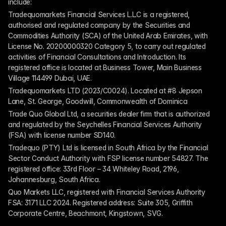
include:
Tradequomarkets Financial Services L.L.C is a registered, 
authorised and regulated company by the Securities and 
Commodities Authority (SCA) of the United Arab Emirates, with 
License No. 20200000320 Category 5, to carry out regulated 
activities of Financial Consultations and Introduction. Its 
registered office is located at Business Tower, Main Business 
Village 114499 Dubai, UAE.
Tradequomarkets LTD (2023/C0024). Located at #8 Jepson 
Lane, St. George, Goodwill, Commonwealth of Dominica
Trade Quo Global Ltd, a securities dealer firm that is authorized 
and regulated by the Seychelles Financial Services Authority 
(FSA) with license number SD140.
Tradequo (PTY) Ltd is licensed in South Africa by the Financial 
Sector Conduct Authority with FSP license number 54827. The 
registered office: 33rd Floor – 34 Whiteley Road, 2196, 
Johannesburg, South Africa.
Quo Markets LLC, registered with Financial Services Authority 
FSA: 3171 LLC 2024. Registered address: Suite 305, Griffith 
Corporate Centre, Beachmont, Kingstown, SVG.