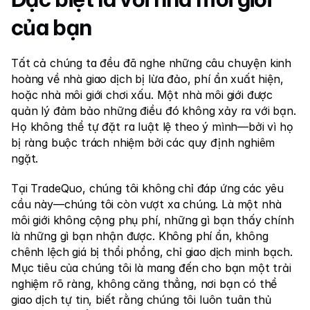
của bạn
Tất cả chúng ta đều đã nghe những câu chuyện kinh 
hoàng về nhà giao dịch bị lừa đảo, phí ẩn xuất hiện, 
hoặc nhà môi giới chơi xấu. Một nhà môi giới được 
quản lý đảm bảo những điều đó không xảy ra với bạn. 
Họ không thể tự đặt ra luật lệ theo ý mình—bởi vì họ 
bị ràng buộc trách nhiệm bởi các quy định nghiêm 
ngặt.
Tại TradeQuo, chúng tôi không chỉ đáp ứng các yêu 
cầu này—chúng tôi còn vượt xa chúng. Là một nhà 
môi giới không cộng phụ phí, những gì bạn thấy chính 
là những gì bạn nhận được. Không phí ẩn, không 
chênh lệch giá bị thổi phồng, chỉ giao dịch minh bạch. 
Mục tiêu của chúng tôi là mang đến cho bạn một trải 
nghiệm rõ ràng, không căng thẳng, nơi bạn có thể 
giao dịch tự tin, biết rằng chúng tôi luôn tuân thủ 