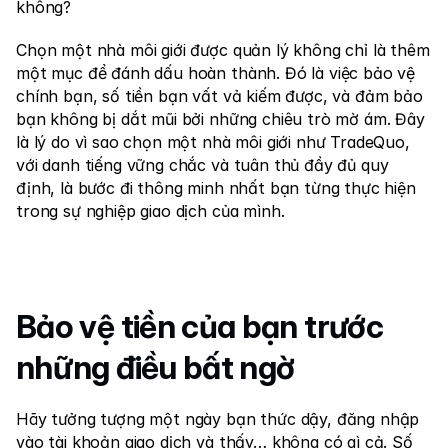
Liên hệ chúng tôi
không?
Tài liệu pháp lý
Chọn một nhà môi giới được quản lý không chỉ là thêm 
một mục để đánh dấu hoàn thành. Đó là việc bảo vệ 
Tuyển dụng
chính bạn, số tiền bạn vất vả kiếm được, và đảm bảo 
bạn không bị dắt mũi bởi những chiêu trò mờ ám. Đây 
là lý do vì sao chọn một nhà môi giới như TradeQuo, 
Học tập
với danh tiếng vững chắc và tuân thủ đầy đủ quy 
Blog
định, là bước đi thông minh nhất bạn từng thực hiện 
trong sự nghiệp giao dịch của mình.
Cẩm nang về đầu tư
Lịch kinh tế
Ảnh chụp nhanh
Bảo vệ tiền của bạn trước 
hoặc
Đăng nhập
Đăng ký
những điều bất ngờ
Đối tác
Hãy tưởng tượng một ngày bạn thức dậy, đăng nhập 
vào tài khoản giao dịch và thấy… không có gì cả. Số 