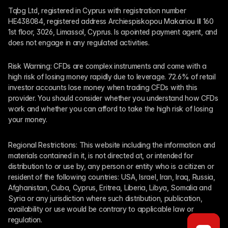
Tqbg Ltd, registered in Cyprus with registration number 
HE438084, registered address Archiespiskopou Makariou III 160 
1st floor, 3026, Limassol, Cyprus. Is apointed payment agent, and 
does not engage in any regulated activities. 
Risk Warning: CFDs are complex instruments and come with a 
high risk of losing money rapidly due to leverage. 72.6% of retail 
investor accounts lose money when trading CFDs with this 
provider. You should consider whether you understand how CFDs 
work and whether you can afford to take the high risk of losing 
your money.
Regional Restrictions: This website including the information and 
materials contained in it, is not directed at, or intended for 
distribution to or use by, any person or entity who is a citizen or 
resident of the following countries: USA, Israel, Iran, Iraq, Russia, 
Afghanistan, Cuba, Cyprus, Eritrea, Liberia, Libya, Somalia and 
Syria or any jurisdiction where such distribution, publication, 
availability or use would be contrary to applicable law or 
regulation.