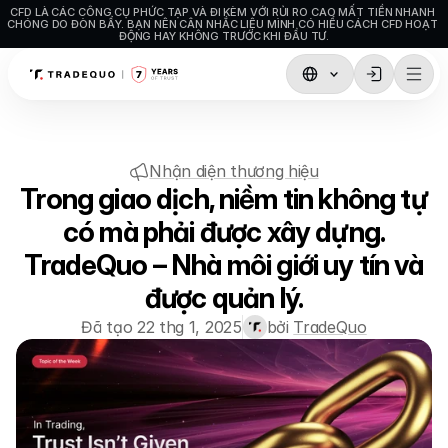
CFD LÀ CÁC CÔNG CỤ PHỨC TẠP VÀ ĐI KÈM VỚI RỦI RO CAO MẤT TIỀN NHANH 
CHÓNG DO ĐÒN BẨY. BẠN NÊN CÂN NHẮC LIỆU MÌNH CÓ HIỂU CÁCH CFD HOẠT 
ĐỘNG HAY KHÔNG TRƯỚC KHI ĐẦU TƯ.
Giao dịch
TradingView
Nhận diện thương hiệu
MetaTrader5
Trong giao dịch, niềm tin không tự
MetaTrader4
có mà phải được xây dựng.
TradeQuo – Nhà môi giới uy tín và
Social Trading
được quản lý.
Nạp tiền & Rút tiền
Đã tạo 22 thg 1, 2025
bởi 
TradeQuo
Loại tài khoản
Thông số kỹ thuật