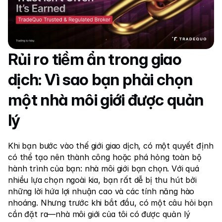
Thị trường
Forex
Kim loại
Rủi ro tiềm ẩn trong giao 
Chỉ số
dịch: Vì sao bạn phải chọn 
Cổ phiếu
Năng lượng
một nhà môi giới được quản 
lý
Công ty
Khi bạn bước vào thế giới giao dịch, có một quyết định 
Introducing Brokers
có thể tạo nên thành công hoặc phá hỏng toàn bộ 
Câu hỏi thường gặp
hành trình của bạn: nhà môi giới bạn chọn. Với quá 
nhiều lựa chọn ngoài kia, bạn rất dễ bị thu hút bởi 
Về chúng tôi
những lời hứa lợi nhuận cao và các tính năng hào 
nhoáng. Nhưng trước khi bắt đầu, có một câu hỏi bạn 
Chính sách Quyền riêng tư
cần đặt ra—nhà môi giới của tôi có được quản lý 