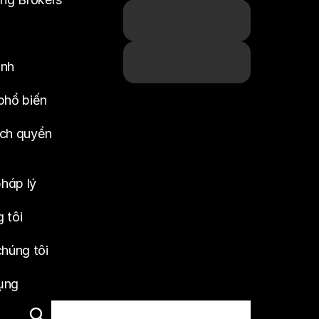
anh
phổ biến
ch quyền 
pháp lý
 tôi
chúng tôi
ụng