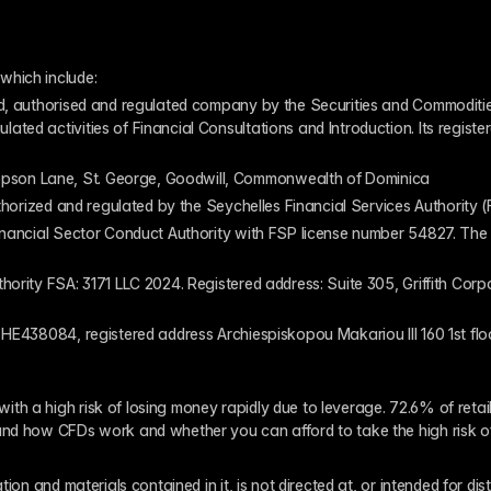
which include:
ed, authorised and regulated company by the Securities and Commodities
ed activities of Financial Consultations and Introduction. Its register
pson Lane, St. George, Goodwill, Commonwealth of Dominica
authorized and regulated by the Seychelles Financial Services Authority
inancial Sector Conduct Authority with FSP license number 54827. The re
thority FSA: 3171 LLC 2024. Registered address: Suite 305, Griffith Co
 HE438084, registered address Archiespiskopou Makariou III 160 1st flo
th a high risk of losing money rapidly due to leverage. 72.6% of reta
and how CFDs work and whether you can afford to take the high risk o
ion and materials contained in it, is not directed at, or intended for dis