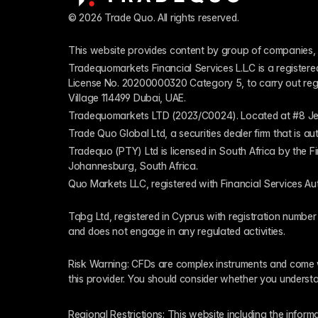
© 2026 Trade Quo. All rights reserved. 
This website provides content by group of companies, 
Tradequomarkets Financial Services L.L.C is a register
License No. 20200000320 Category 5, to carry out regulat
Village 114499 Dubai, UAE.
Tradequomarkets LTD (2023/C0024). Located at #8 Je
Trade Quo Global Ltd, a securities dealer firm that is 
Tradequo (PTY) Ltd is licensed in South Africa by the F
Johannesburg, South Africa.
Quo Markets LLC, registered with Financial Services Au
Tqbg Ltd, registered in Cyprus with registration number
and does not engage in any regulated activities. 
Risk Warning: CFDs are complex instruments and come wi
this provider. You should consider whether you underst
Regional Restrictions: This website including the informat