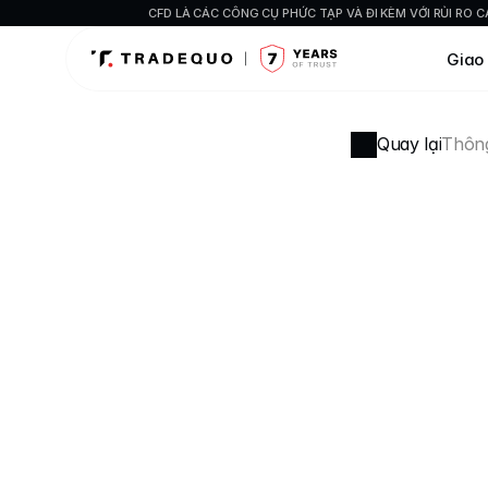
CFD LÀ CÁC CÔNG CỤ PHỨC TẠP VÀ ĐI KÈM VỚI RỦI RO
Giao
Quay lại
Thông