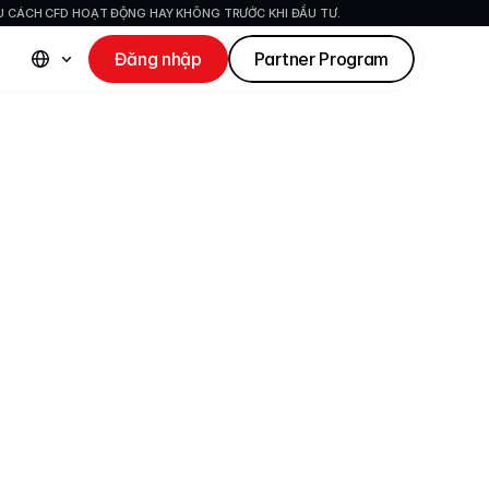
ỂU CÁCH CFD HOẠT ĐỘNG HAY KHÔNG TRƯỚC KHI ĐẦU TƯ.
Đăng nhập
Partner Program