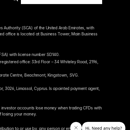
 Authority (SCA) of the United Arab Emirates, with 
ed office is located at Business Tower, Main Business 
 (FSA) with license number SD140.
gistered office: 33rd Floor – 34 Whiteley Road, 2196, 
rporate Centre, Beachmont, Kingstown, SVG.
or, 3026, Limassol, Cyprus. Is apointed payment agent, 
il investor accounts lose money when trading CFDs with 
f losing your money.
tribution to or use by, any person or entity who is a 