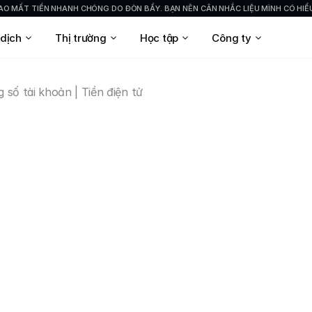
 CAO MẤT TIỀN NHANH CHÓNG DO ĐÒN BẨY. BẠN NÊN CÂN NHẮC LIỆU MÌNH CÓ HI
 dịch
Thị trường
Học tập
Công ty
 số tài khoản | Tiền điện tử