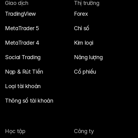
Liên hệ chúng tôi
Giao dịch
Thị trường
Tài liệu pháp lý
TradingView
Forex
Tuyển dụng
MetaTrader 5
Chỉ số
MetaTrader 4
Kim loại
Học tập
Social Trading
Blog
Năng lượng
Cẩm nang về đầu tư
Nạp & Rút Tiền
Cổ phiếu
Lịch kinh tế
Loại tài khoản
Ảnh chụp nhanh
Thông số tài khoản
hoặc
Đăng nhập
Đăng ký
Đối tác
Học tập
Công ty