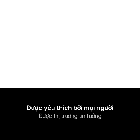
Thị trường
Forex
Kim loại
Chỉ số
Cổ phiếu
Năng lượng
Công ty
Introducing Brokers
Câu hỏi thường gặp
Được yêu thích bởi mọi người
Được thị trường tin tưởng
Về chúng tôi
Chính sách Quyền riêng tư