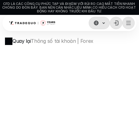
CFD LÀ CÁC CÔNG CỤ PHỨC TẠP VÀ ĐI KÈM VỚI RỦI RO CAO MẤT TIỀN NHANH 
CHÓNG DO ĐÒN BẨY. BẠN NÊN CÂN NHẮC LIỆU MÌNH CÓ HIỂU CÁCH CFD HOẠT 
ĐỘNG HAY KHÔNG TRƯỚC KHI ĐẦU TƯ.
Giao dịch
Quay lại
Thông số tài khoản | Forex
TradingView
MetaTrader5
MetaTrader4
Social Trading
Nạp tiền & Rút tiền
Loại tài khoản
Thông số kỹ thuật