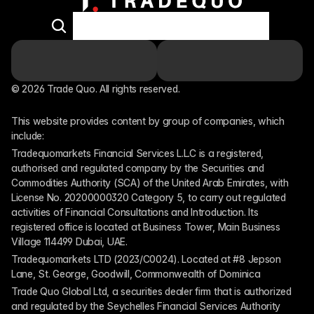
© 2026 Trade Quo. All rights reserved. 
This website provides content by group of companies, which 
include:
Tradequomarkets Financial Services L.L.C is a registered, 
authorised and regulated company by the Securities and 
Commodities Authority (SCA) of the United Arab Emirates, with 
License No. 20200000320 Category 5, to carry out regulated 
activities of Financial Consultations and Introduction. Its 
registered office is located at Business Tower, Main Business 
Village 114499 Dubai, UAE.
Tradequomarkets LTD (2023/C0024). Located at #8 Jepson 
Lane, St. George, Goodwill, Commonwealth of Dominica
Trade Quo Global Ltd, a securities dealer firm that is authorized 
and regulated by the Seychelles Financial Services Authority 