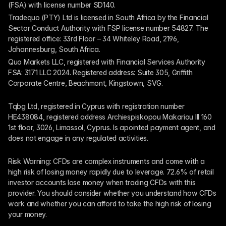
(FSA) with license number SD140.
Tradequo (PTY) Ltd is licensed in South Africa by the Financial 
Sector Conduct Authority with FSP license number 54827. The 
registered office: 33rd Floor – 34 Whiteley Road, 2196, 
Johannesburg, South Africa.
Quo Markets LLC, registered with Financial Services Authority 
FSA: 3171 LLC 2024. Registered address: Suite 305, Griffith 
Corporate Centre, Beachmont, Kingstown, SVG.
Tqbg Ltd, registered in Cyprus with registration number 
HE438084, registered address Archiespiskopou Makariou III 160 
1st floor, 3026, Limassol, Cyprus. Is apointed payment agent, and 
does not engage in any regulated activities. 
Risk Warning: CFDs are complex instruments and come with a 
high risk of losing money rapidly due to leverage. 72.6% of retail 
investor accounts lose money when trading CFDs with this 
provider. You should consider whether you understand how CFDs 
work and whether you can afford to take the high risk of losing 
your money.