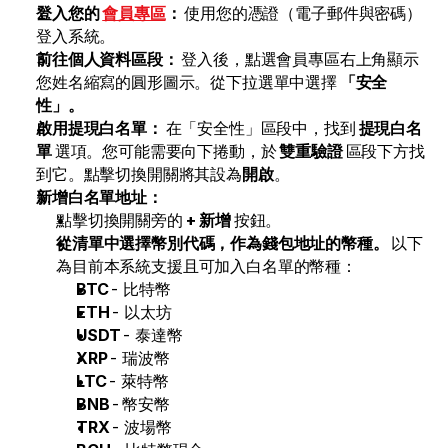
登入您的 
會員專區
：
 使用您的憑證（電子郵件與密碼）
外匯
登入系統。
前往個人資料區段：
 登入後，點選會員專區右上角顯示
金屬
您姓名縮寫的圓形圖示。從下拉選單中選擇 
「安全
索引
性」。
啟用提現白名單：
 在「安全性」區段中，找到 
提現白名
股票
單
 選項。您可能需要向下捲動，於 
雙重驗證
 區段下方找
到它。點擊切換開關將其設為
開啟
。 
能源
新增白名單地址： 
點擊切換開關旁的 
+ 新增
 按鈕。  
從清單中選擇幣別代碼，作為錢包地址的幣種。 
以下
公司
為目前本系統支援且可加入白名單的幣種： 
介紹經紀商
BTC
 - 比特幣 
ETH
 - 以太坊 
FAQ
USDT
 - 泰達幣  
XRP
 - 瑞波幣 
關於我們
LTC
 - 萊特幣 
隱私權政策
BNB
 - 幣安幣 
TRX
 - 波場幣 
聯絡我們