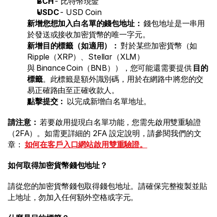
BCH
 - 比特幣現金 
USDC
 - USD Coin 
法律文件
新增您想加入白名單的錢包地址：
 錢包地址是一串用
職涯
於發送或接收加密貨幣的唯一字元。  
新增目的標籤（如適用）：
 對於某些加密貨幣（如 
Ripple（XRP）、Stellar（XLM）
學習
與 Binance Coin（BNB）），您可能還需要提供 
目的
標籤
。此標籤是額外識別碼，用於在網路中將您的交
Blog
易正確路由至正確收款人。 
點擊提交：
 以完成新增白名單地址。 
Investing 101
經濟日曆
請注意：
 若要啟用提現白名單功能，您需先啟用雙重驗證
（2FA）。如需更詳細的 2FA 設定說明，請參閱我們的文
Snaps
章： 
如何在客戶入口網站啟用雙重驗證。
或
登入
註冊
如何取得加密貨幣錢包地址？
聯盟夥伴
請從您的加密貨幣錢包取得錢包地址。請確保完整複製並貼
上地址，勿加入任何額外空格或字元。 