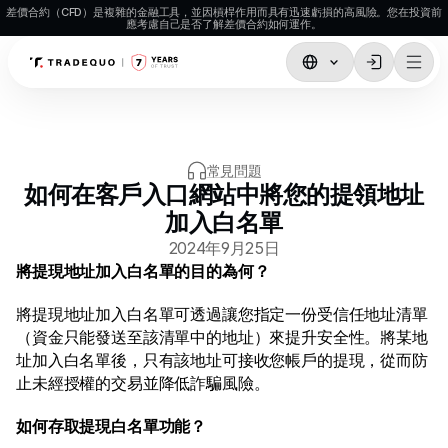
差價合約（CFD）是複雜的金融工具，並因槓桿作用而具有迅速虧損的高風險。您在投資前
應考慮自己是否了解差價合約如何運作。
交易
TradingView
常見問題
MetaTrader5
如何在客戶入口網站中將您的提領地址
MetaTrader 4
加入白名單
2024年9月25日
社交交易
將提現地址加入白名單的目的為何？  
存款與提款
將提現地址加入白名單可透過讓您指定一份受信任地址清單
帳戶類型
（資金只能發送至該清單中的地址）來提升安全性。將某地
址加入白名單後，只有該地址可接收您帳戶的提現，從而防
帳戶規格
止未經授權的交易並降低詐騙風險。  
如何存取提現白名單功能？  
市場