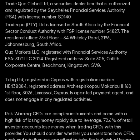
Trade Quo Global Ltd, a securities dealer firm that is authorized 
and regulated by the Seychelles Financial Services Authority 
(FSA) with license number SD140.
Tradequo (PTY) Ltd is licensed in South Africa by the Financial 
Sector Conduct Authority with FSP license number 54827. The 
registered office: 33rd Floor – 34 Whiteley Road, 2196, 
Johannesburg, South Africa.
Quo Markets LLC, registered with Financial Services Authority 
FSA: 3171 LLC 2024. Registered address: Suite 305, Griffith 
Corporate Centre, Beachmont, Kingstown, SVG.
Tqbg Ltd, registered in Cyprus with registration number 
HE438084, registered address Archiespiskopou Makariou III 160 
1st floor, 3026, Limassol, Cyprus. Is apointed payment agent, and 
does not engage in any regulated activities. 
Risk Warning: CFDs are complex instruments and come with a 
high risk of losing money rapidly due to leverage. 72.6% of retail 
investor accounts lose money when trading CFDs with this 
provider. You should consider whether you understand how CFDs 
work and whether you can afford to take the high risk of losing 