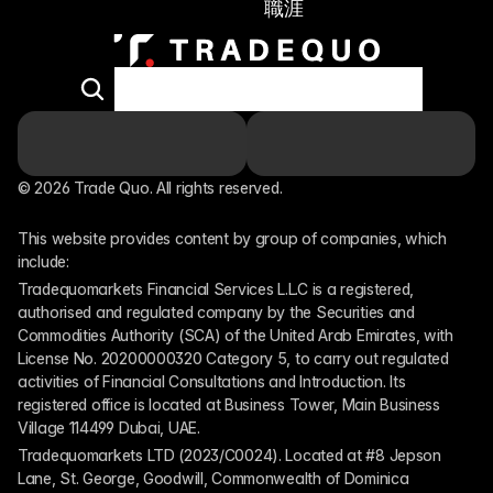
職涯
© 2026 Trade Quo. All rights reserved. 
This website provides content by group of companies, which 
include:
Tradequomarkets Financial Services L.L.C is a registered, 
authorised and regulated company by the Securities and 
Commodities Authority (SCA) of the United Arab Emirates, with 
License No. 20200000320 Category 5, to carry out regulated 
activities of Financial Consultations and Introduction. Its 
registered office is located at Business Tower, Main Business 
Village 114499 Dubai, UAE.
Tradequomarkets LTD (2023/C0024). Located at #8 Jepson 
Lane, St. George, Goodwill, Commonwealth of Dominica