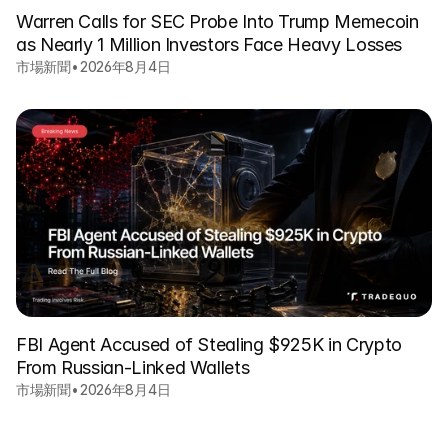
Warren Calls for SEC Probe Into Trump Memecoin
as Nearly 1 Million Investors Face Heavy Losses
市場新聞
•
2026年8月4日
FBI Agent Accused of Stealing $925K in Crypto
From Russian-Linked Wallets
市場新聞
•
2026年8月4日