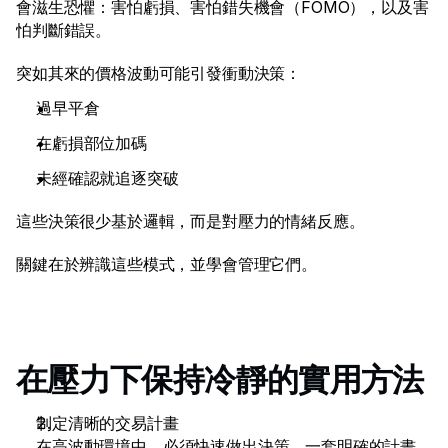
會滋生恐懼：害怕虧損、害怕錯失機會（FOMO），以及害
法律文件
怕判斷錯誤。 
職涯
突如其來的價格波動可能引發衝動決策： 
過早平倉 
學習
在虧損部位加碼 
Blog
未經確認就追逐突破 
Investing 101
這些決策很少基於邏輯，而是對壓力的情緒反應。 
經濟日曆
關鍵在於辨識這些模式，並學會管理它們。 
Snaps
或
登入
註冊
聯盟夥伴
在壓力下保持冷靜的實用方法 
制定清晰的交易計畫
在高波動環境中，必須快速做出決策。一套明確的計畫、