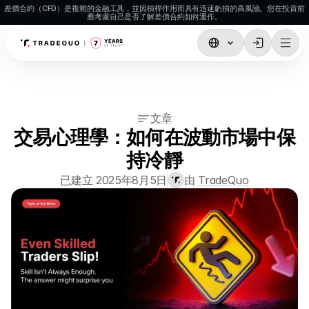
差價合約（CFD）是複雜的金融工具，並因槓桿作用而具有迅速虧損的高風險。您在投資前
應考慮自己是否了解差價合約如何運作。
交易
TradingView
文章
MetaTrader5
交易心理學：如何在波動市場中保
MetaTrader 4
持冷靜
社交交易
已建立 2025年8月5日
由 
TradeQuo
存款與提款
帳戶類型
帳戶規格
市場