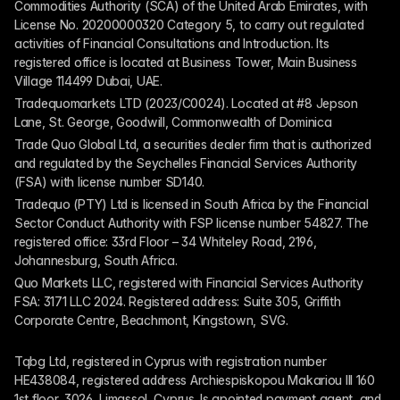
Commodities Authority (SCA) of the United Arab Emirates, with 
License No. 20200000320 Category 5, to carry out regulated 
activities of Financial Consultations and Introduction. Its 
registered office is located at Business Tower, Main Business 
Village 114499 Dubai, UAE.
Tradequomarkets LTD (2023/C0024). Located at #8 Jepson 
Lane, St. George, Goodwill, Commonwealth of Dominica
Trade Quo Global Ltd, a securities dealer firm that is authorized 
and regulated by the Seychelles Financial Services Authority 
(FSA) with license number SD140.
Tradequo (PTY) Ltd is licensed in South Africa by the Financial 
Sector Conduct Authority with FSP license number 54827. The 
registered office: 33rd Floor – 34 Whiteley Road, 2196, 
Johannesburg, South Africa.
Quo Markets LLC, registered with Financial Services Authority 
FSA: 3171 LLC 2024. Registered address: Suite 305, Griffith 
Corporate Centre, Beachmont, Kingstown, SVG.
Tqbg Ltd, registered in Cyprus with registration number 
HE438084, registered address Archiespiskopou Makariou III 160 
1st floor, 3026, Limassol, Cyprus. Is apointed payment agent, and 