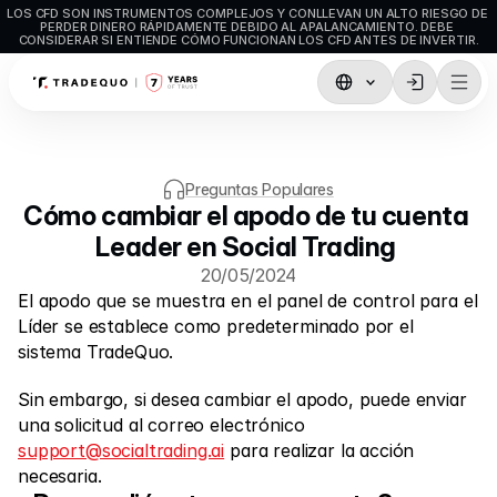
LOS CFD SON INSTRUMENTOS COMPLEJOS Y CONLLEVAN UN ALTO RIESGO DE 
PERDER DINERO RÁPIDAMENTE DEBIDO AL APALANCAMIENTO. DEBE 
CONSIDERAR SI ENTIENDE CÓMO FUNCIONAN LOS CFD ANTES DE INVERTIR.
Comercio
TradingView
Preguntas Populares
MetaTrader5
Cómo cambiar el apodo de tu cuenta 
Leader en Social Trading 
MetaTrader4
20/05/2024
Trading social
El apodo que se muestra en el panel de control para el 
Líder se establece como predeterminado por el 
Depósitos y retiros
sistema TradeQuo. 
Tipos de cuenta
Sin embargo, si desea cambiar el apodo, puede enviar 
Especificaciones de las cuentas
una solicitud al correo electrónico 
support@socialtrading.ai
 para realizar la acción 
necesaria.