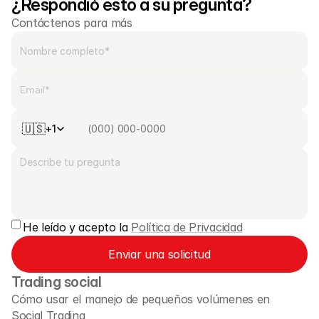
Mercados
¿Respondió esto a su pregunta?
Contáctenos para más
Forex
Metales
Índices
Acciones
🇺🇸
+1
Energías
Empresa
Corredores introductores
He leído y acepto la 
Política de Privacidad
FAQ
Enviar una solicitud
Sobre nosotros
Trading social
Política de privacidad
Cómo usar el manejo de pequeños volúmenes en 
Social Trading