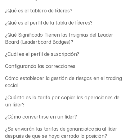
Contáctanos
¿Qué es el tablero de líderes?
Documentos legales
¿Qué es el perfil de la tabla de líderes?
Carreras
¿Qué Significado Tienen las Insignias del Leader 
Board (Leaderboard Badges)? 
Aprende
¿Cuál es el perfil de suscripción?
Blog
Configurando las correcciones
Investing 101
Cómo establecer la gestión de riesgos en el trading 
Calendario económico
social
Snaps
¿Cuánto es la tarifa por copiar las operaciones de 
o
un líder?
Iniciar sesión
Registrarse
¿Cómo convertirse en un líder?
Afiliado
¿Se enviarán las tarifas de ganancia/copia al líder 
después de que se haya cerrado la posición?