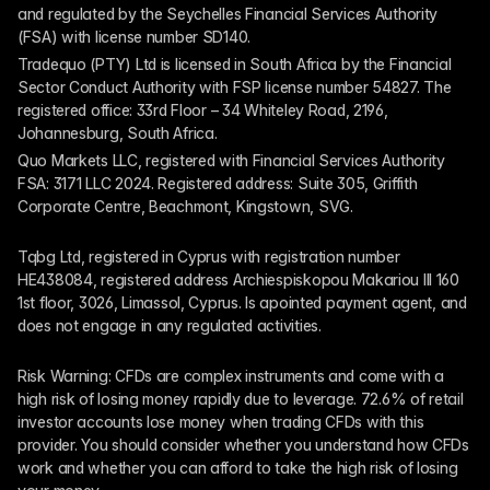
and regulated by the Seychelles Financial Services Authority 
(FSA) with license number SD140.
Tradequo (PTY) Ltd is licensed in South Africa by the Financial 
Sector Conduct Authority with FSP license number 54827. The 
registered office: 33rd Floor – 34 Whiteley Road, 2196, 
Johannesburg, South Africa.
Quo Markets LLC, registered with Financial Services Authority 
FSA: 3171 LLC 2024. Registered address: Suite 305, Griffith 
Corporate Centre, Beachmont, Kingstown, SVG.
Tqbg Ltd, registered in Cyprus with registration number 
HE438084, registered address Archiespiskopou Makariou III 160 
1st floor, 3026, Limassol, Cyprus. Is apointed payment agent, and 
does not engage in any regulated activities. 
Risk Warning: CFDs are complex instruments and come with a 
high risk of losing money rapidly due to leverage. 72.6% of retail 
investor accounts lose money when trading CFDs with this 
provider. You should consider whether you understand how CFDs 
work and whether you can afford to take the high risk of losing 