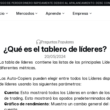
GO DE PERDER DINERO RÁPIDAMENTE DEBIDO AL APALANCAMIENTO. DEBE CONS
cio
Mercados
Aprende
Empresa
Preguntas Populares
¿Qué es el tablero de líderes?
20/05/2024
La tabla de líderes  contiene las listas de los principales Líd
diferentes métricas.
Los Auto-Copiers pueden elegir entre todos los Líderes dispo
de líderes usando los siguientes parámetros:
Cuenta
: Esto mostrará todos los Líderes en orden de los
de trading. Esto mostrará los apodos predeterminados del
Gráfico de rendimiento
: Muestra un cambio general del r
cuenta.