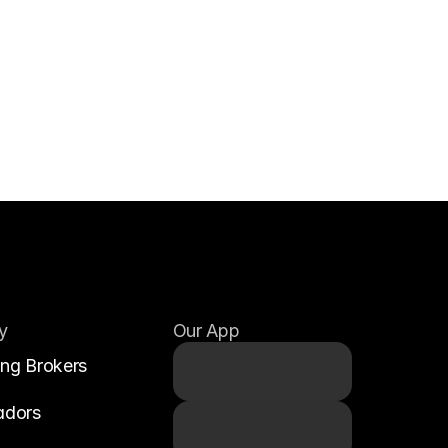
y
Our App
ing Brokers
adors