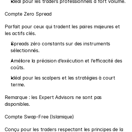
Idéal pour les traders professionnels à fort volume.
Nous contacter
Compte Zero Spread
Documents légaux
Carrières
Parfait pour ceux qui tradent les paires majeures et 
les actifs clés.
Spreads zéro constants sur des instruments 
Formation
sélectionnés.
Blog
Améliore la précision d’exécution et l’efficacité des 
coûts.
Investissement 101
Idéal pour les scalpers et les stratégies à court 
Calendrier économique
terme.
Snaps
Remarque : les Expert Advisors ne sont pas 
ou
Connexion
S’inscrire
disponibles.
Affilié
Compte Swap-Free (Islamique)
Conçu pour les traders respectant les principes de la 