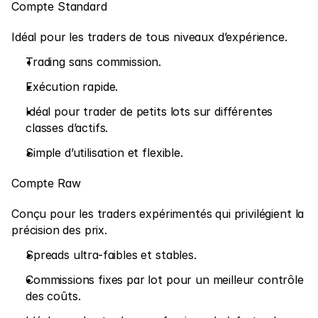
Compte Standard
Marchés
Forex
Idéal pour les traders de tous niveaux d’expérience.
Métaux
Trading sans commission.
Exécution rapide.
Indices
Idéal pour trader de petits lots sur différentes 
Actions
classes d’actifs.
Énergies
Simple d’utilisation et flexible.
Compte Raw
Entreprise
Conçu pour les traders expérimentés qui privilégient la 
Introducing Brokers
précision des prix.
FAQ
Spreads ultra-faibles et stables.
À propos de nous
Commissions fixes par lot pour un meilleur contrôle 
des coûts.
Politique de confidentialité