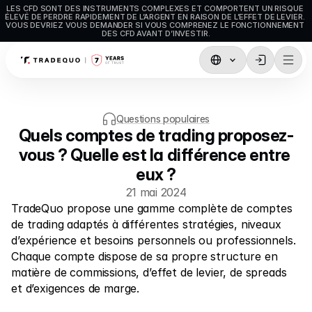
LES CFD SONT DES INSTRUMENTS COMPLEXES ET COMPORTENT UN RISQUE 
ÉLEVÉ DE PERDRE RAPIDEMENT DE L’ARGENT EN RAISON DE L’EFFET DE LEVIER. 
VOUS DEVRIEZ VOUS DEMANDER SI VOUS COMPRENEZ LE FONCTIONNEMENT 
DES CFD AVANT D’INVESTIR.
Trading
TradingView
Questions populaires
Quels comptes de trading proposez-
MetaTrader5
vous ? Quelle est la différence entre 
MetaTrader4
eux ?
Social Trading 
21 mai 2024
TradeQuo propose une gamme complète de comptes 
Dépôts et retraits
de trading adaptés à différentes stratégies, niveaux 
d’expérience et besoins personnels ou professionnels. 
Types de compte
Chaque compte dispose de sa propre structure en 
Caractéristiques du compte
matière de commissions, d’effet de levier, de spreads 
et d’exigences de marge.