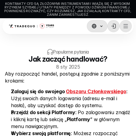
KONTRAKTY CFD SĄ ZŁOŻONYMI INSTRUMENTAMI I WIĄŻĄ SIĘ Z WYSOKIM 
RYZYKIEM SZYBKIEJ UTRATY PIENIĘDZY Z POWODU DŹWIGNI FINANSOWEJ. 
POWINIENEŚ ROZWAŻYĆ, CZY ROZUMIESZ, JAK DZIAŁAJĄ KONTRAKTY CFD, 
ZANIM ZAINWESTUJESZ.
Trading
TradingView
Popularne pytania
Jak zacząć handlować?
MetaTrader5
8 sty 2025
MetaTrader4
Aby rozpocząć handel, postępuj zgodnie z poniższymi 
krokami: 
Social Trading
Zaloguj się do swojego 
Obszaru Członkowskiego
: 
Wpłaty i Wypłaty
Użyj swoich danych logowania (adresu e-mail i 
hasła), aby uzyskać dostęp do systemu.
Typy Kont
Przejdź do sekcji Platformy
: Po zalogowaniu znajdź 
Specyfikacje Konta
i kliknij kartę lub sekcję „
Platformy
” w głównym 
menu nawigacyjnym.
Wybierz swoją platformę
: Możesz rozpocząć 