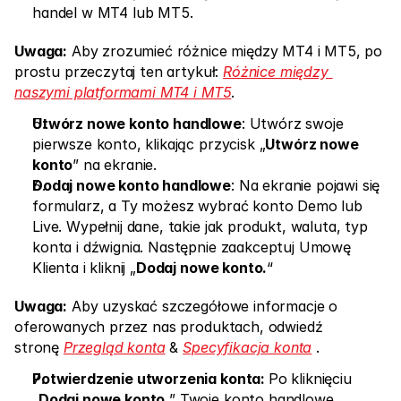
Rynki
handel w MT4 lub MT5.
Forex
Uwaga:
 Aby zrozumieć różnice między MT4 i MT5, po 
prostu przeczytaj ten artykuł: 
Różnice między 
Metale
naszymi platformami MT4 i MT5
.
Indeksy
Utwórz nowe konto handlowe
: Utwórz swoje 
pierwsze konto, klikając przycisk „
Utwórz nowe 
Akcje
konto
” na ekranie.
Energie
Dodaj nowe konto handlowe
: Na ekranie pojawi się 
formularz, a Ty możesz wybrać konto Demo lub 
Live. Wypełnij dane, takie jak produkt, waluta, typ 
Firma
konta i dźwignia. Następnie zaakceptuj Umowę 
Klienta i kliknij „
Dodaj nowe konto.
“
Program partnerski (IB)
Uwaga:
 Aby uzyskać szczegółowe informacje o 
FAQ
oferowanych przez nas produktach, odwiedź 
O Nas
stronę 
Przegląd konta
 & 
Specyfikacja konta
 .
Polityka Prywatności
Potwierdzenie utworzenia konta: 
Po kliknięciu 
„
Dodaj nowe konto,
” Twoje konto handlowe 