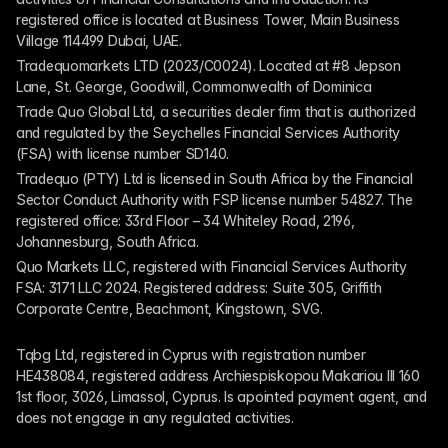
registered office is located at Business Tower, Main Business 
Village 114499 Dubai, UAE.
Tradequomarkets LTD (2023/C0024). Located at #8 Jepson 
Lane, St. George, Goodwill, Commonwealth of Dominica
Trade Quo Global Ltd, a securities dealer firm that is authorized 
and regulated by the Seychelles Financial Services Authority 
(FSA) with license number SD140.
Tradequo (PTY) Ltd is licensed in South Africa by the Financial 
Sector Conduct Authority with FSP license number 54827. The 
registered office: 33rd Floor – 34 Whiteley Road, 2196, 
Johannesburg, South Africa.
Quo Markets LLC, registered with Financial Services Authority 
FSA: 3171 LLC 2024. Registered address: Suite 305, Griffith 
Corporate Centre, Beachmont, Kingstown, SVG.
Tqbg Ltd, registered in Cyprus with registration number 
HE438084, registered address Archiespiskopou Makariou III 160 
1st floor, 3026, Limassol, Cyprus. Is apointed payment agent, and 
does not engage in any regulated activities. 