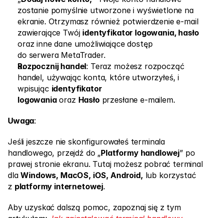
Skontaktuj się z nami
zostanie pomyślnie utworzone i wyświetlone na 
ekranie. Otrzymasz również potwierdzenie e-mail 
Dokumenty Prawne
zawierające Twój 
identyfikator logowania, hasło
Kariera
oraz inne dane umożliwiające dostęp 
do serwera MetaTrader.
Rozpocznij handel
: Teraz możesz rozpocząć 
handel, używając konta, które utworzyłeś, i 
Edukacja
wpisując 
identyfikator 
Blog
logowania
 oraz 
Hasło
 przesłane e-mailem.
Inwestowanie 101
Uwaga
:
Kalendarz ekonomiczny
Jeśli jeszcze nie skonfigurowałeś terminala 
Snaps
handlowego, przejdź do „
Platformy handlowej
” po 
prawej stronie ekranu. Tutaj możesz pobrać terminal 
lub
Zaloguj się
Zarejestruj się
dla 
Windows, MacOS, iOS, Android,
 lub korzystać 
z 
platformy internetowej
.
Afiliacja
Aby uzyskać dalszą pomoc, zapoznaj się z tym 