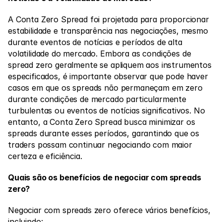
Fale Conosco
A Conta Zero Spread foi projetada para proporcionar 
Documentos Legais
estabilidade e transparência nas negociações, mesmo 
Carreiras
durante eventos de notícias e períodos de alta 
volatilidade do mercado. Embora as condições de 
spread zero geralmente se apliquem aos instrumentos 
Aprender
especificados, é importante observar que pode haver 
casos em que os spreads não permaneçam em zero 
Blog
durante condições de mercado particularmente 
turbulentas ou eventos de notícias significativos. No 
Investimento 101
entanto, a Conta Zero Spread busca minimizar os 
Calendário Econômico
spreads durante esses períodos, garantindo que os 
traders possam continuar negociando com maior 
Snaps
certeza e eficiência. 
ou
Entrar
Registrar
Quais são os benefícios de negociar com spreads 
Afiliado
zero?
Negociar com spreads zero oferece vários benefícios, 
incluindo: 