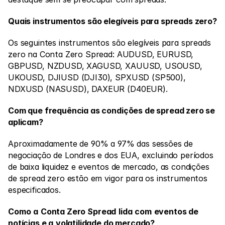
Mercados
Forex
Quais instrumentos são elegíveis para spreads zero?
Metais
Os seguintes instrumentos são elegíveis para spreads 
zero na Conta Zero Spread: AUDUSD, EURUSD, 
Índices
GBPUSD, NZDUSD, XAGUSD, XAUUSD, USOUSD, 
Ações
UKOUSD, DJIUSD (DJI30), SPXUSD (SP500), 
NDXUSD (NASUSD), DAXEUR (D40EUR).
Energias
Com que frequência as condições de spread zero se 
aplicam?
Empresa
Aproximadamente de 90% a 97% das sessões de 
Corretores de Introdução
negociação de Londres e dos EUA, excluindo períodos 
de baixa liquidez e eventos de mercado, as condições 
Perguntas Frequentes
de spread zero estão em vigor para os instrumentos 
Sobre Nós
especificados.
Política de Privacidade
Como
a
Conta Zero Spread
lida
com
eventos de 
notícias e a
volatilidade do mercado?