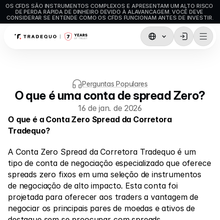
OS CFDS SÃO INSTRUMENTOS COMPLEXOS E APRESENTAM UM ALTO RISCO 
DE PERDA RÁPIDA DE DINHEIRO DEVIDO À ALAVANCAGEM. VOCÊ DEVE 
CONSIDERAR SE ENTENDE COMO OS CFDS FUNCIONAM ANTES DE INVESTIR.
Negociação
TradingView
Perguntas Populares
MetaTrader5
O que é uma conta de spread Zero?
16 de jan. de 2026
MetaTrader4
O que é a Conta Zero Spread da Corretora 
Negociação Social
Tradequo?
Depósitos e levantamentos
A Conta Zero Spread da Corretora Tradequo é um 
tipo de conta de negociação especializado que oferece 
Tipos de conta
spreads zero fixos em uma seleção de instrumentos 
Especificações de Conta
de negociação de alto impacto. Esta conta foi 
projetada para oferecer aos traders a vantagem de 
negociar os principais pares de moedas e ativos de 
destaque sem se preocupar com spreads. 