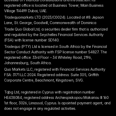
registered office is located at Business Tower, Main Business 
Village 114499 Dubai, UAE.
Tradequomarkets LTD (2023/C0024). Located at #8 Jepson 
Lane, St. George, Goodwill, Commonwealth of Dominica
Trade Quo Global Ltd, a securities dealer firm that is authorized 
and regulated by the Seychelles Financial Services Authority 
(FSA) with license number SD140.
Tradequo (PTY) Ltd is licensed in South Africa by the Financial 
Sector Conduct Authority with FSP license number 54827. The 
registered office: 33rd Floor – 34 Whiteley Road, 2196, 
Johannesburg, South Africa.
Quo Markets LLC, registered with Financial Services Authority 
FSA: 3171 LLC 2024. Registered address: Suite 305, Griffith 
Corporate Centre, Beachmont, Kingstown, SVG.
Tqbg Ltd, registered in Cyprus with registration number 
HE438084, registered address Archiespiskopou Makariou III 160 
1st floor, 3026, Limassol, Cyprus. Is apointed payment agent, and 
does not engage in any regulated activities. 