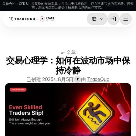
差价合约（CFDS）是复杂的金融工具，并且由于杠杆作用，存在迅速亏损的高风险。投资
前，您应考虑自己是否了解差价合约的运作方式。
交易
TradingView
文章
MetaTrader5
交易心理学：如何在波动市场中保
MetaTrader4
持冷静
Social Trading
已创建 2025年8月5日
由 
TradeQuo
存款与取款
Account Types
账户规格
市场