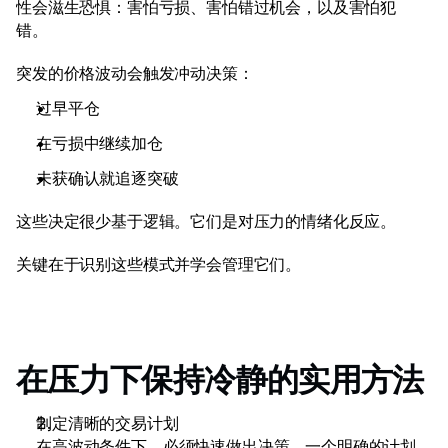
性会滋生恐惧：害怕亏损、害怕错过机会，以及害怕犯
法律文件
错。 
招聘
突发的价格波动会触发冲动决策： 
过早平仓 
了解
在亏损中继续加仓 
博客
未获确认就追逐突破 
投资入门 101
这些决定很少基于逻辑。它们是对压力的情绪化反应。 
经济日历
关键在于识别这些模式并学会管理它们。 
Snaps
或
登录
注册
合作伙伴
在压力下保持冷静的实用方法 
制定清晰的交易计划
在高波动条件下，必须快速做出决策。一个明确的计划