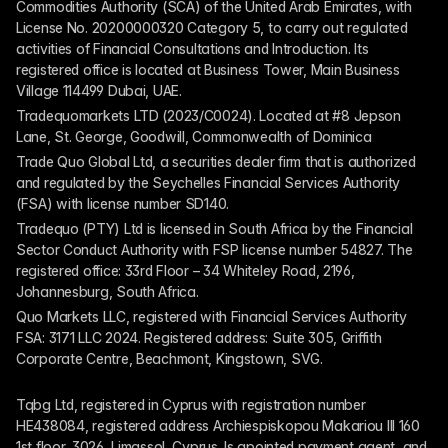
Commodities Authority (SCA) of the United Arab Emirates, with 
License No. 20200000320 Category 5, to carry out regulated 
activities of Financial Consultations and Introduction. Its 
registered office is located at Business Tower, Main Business 
Village 114499 Dubai, UAE.
Tradequomarkets LTD (2023/C0024). Located at #8 Jepson 
Lane, St. George, Goodwill, Commonwealth of Dominica
Trade Quo Global Ltd, a securities dealer firm that is authorized 
and regulated by the Seychelles Financial Services Authority 
(FSA) with license number SD140.
Tradequo (PTY) Ltd is licensed in South Africa by the Financial 
Sector Conduct Authority with FSP license number 54827. The 
registered office: 33rd Floor – 34 Whiteley Road, 2196, 
Johannesburg, South Africa.
Quo Markets LLC, registered with Financial Services Authority 
FSA: 3171 LLC 2024. Registered address: Suite 305, Griffith 
Corporate Centre, Beachmont, Kingstown, SVG.
Tqbg Ltd, registered in Cyprus with registration number 
HE438084, registered address Archiespiskopou Makariou III 160 
1st floor, 3026, Limassol, Cyprus. Is apointed payment agent, and 