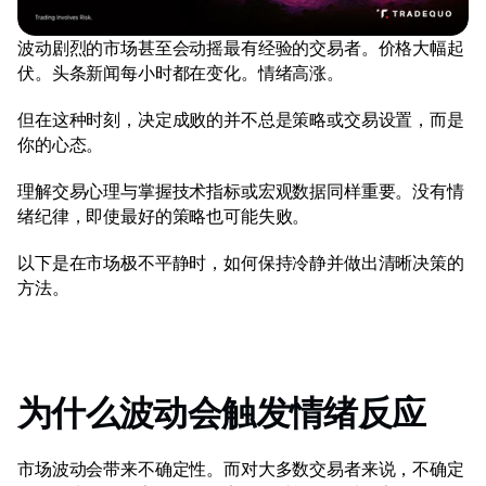
外汇
波动剧烈的市场甚至会动摇最有经验的交易者。价格大幅起
贵金属
伏。头条新闻每小时都在变化。情绪高涨。 
索引
但在这种时刻，决定成败的并不总是策略或交易设置，而是
你的心态。 
股票
理解交易心理与掌握技术指标或宏观数据同样重要。没有情
能源
绪纪律，即使最好的策略也可能失败。 
以下是在市场极不平静时，如何保持冷静并做出清晰决策的
公司
方法。 
介绍经纪商
常见问题
关于我们
为什么波动会触发情绪反应 
隐私政策
市场波动会带来不确定性。而对大多数交易者来说，不确定
联系我们