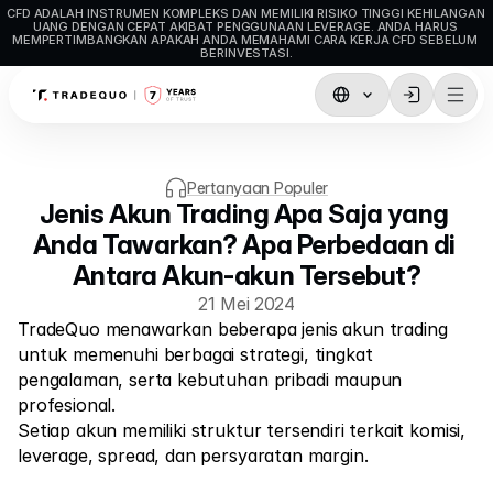
CFD ADALAH INSTRUMEN KOMPLEKS DAN MEMILIKI RISIKO TINGGI KEHILANGAN 
UANG DENGAN CEPAT AKIBAT PENGGUNAAN LEVERAGE. ANDA HARUS 
MEMPERTIMBANGKAN APAKAH ANDA MEMAHAMI CARA KERJA CFD SEBELUM 
BERINVESTASI.
Perdagangan
TradingView
Pertanyaan Populer
Jenis Akun Trading Apa Saja yang 
MetaTrader5
Anda Tawarkan? Apa Perbedaan di 
MetaTrader4
Antara Akun-akun Tersebut?
Social Trading
21 Mei 2024
TradeQuo menawarkan beberapa jenis akun trading 
Setoran & Penarikan
untuk memenuhi berbagai strategi, tingkat 
pengalaman, serta kebutuhan pribadi maupun 
Jenis Akun
profesional. 
Spesifikasi Akun
Setiap akun memiliki struktur tersendiri terkait komisi, 
leverage, spread, dan persyaratan margin.