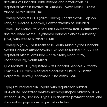
activities of Financial Consultations and Introduction. Its 
registered office is located at Business Tower, Main Business 
Village 114499 Dubai, UAE.
Tradequomarkets LTD (2023/C0024). Located at #8 Jepson 
Lane, St. George, Goodwill, Commonwealth of Dominica
Trade Quo Global Ltd, a securities dealer firm that is authorized 
and regulated by the Seychelles Financial Services Authority 
(FSA) with license number SD140.
Tradequo (PTY) Ltd is licensed in South Africa by the Financial 
Sector Conduct Authority with FSP license number 54827. The 
registered office: 33rd Floor – 34 Whiteley Road, 2196, 
Johannesburg, South Africa.
Quo Markets LLC, registered with Financial Services Authority 
FSA: 3171 LLC 2024. Registered address: Suite 305, Griffith 
Corporate Centre, Beachmont, Kingstown, SVG.
Tqbg Ltd, registered in Cyprus with registration number 
HE438084, registered address Archiespiskopou Makariou III 160 
1st floor, 3026, Limassol, Cyprus. Is apointed payment agent, and 
does not engage in any regulated activities. 