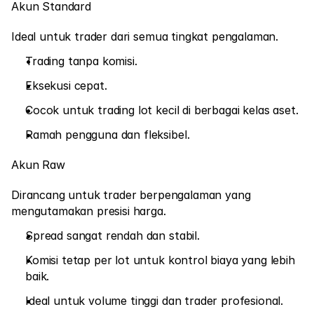
Akun Standard
Pasar
Forex
Ideal untuk trader dari semua tingkat pengalaman.
Logam
Trading tanpa komisi.
Eksekusi cepat.
Indeks
Cocok untuk trading lot kecil di berbagai kelas aset.
Saham
Ramah pengguna dan fleksibel.
Energi
Akun Raw
Perusahaan
Dirancang untuk trader berpengalaman yang 
mengutamakan presisi harga.
Introducing Brokers
Spread sangat rendah dan stabil.
FAQ
Komisi tetap per lot untuk kontrol biaya yang lebih 
Tentang Kami
baik.
Kebijakan Privasi
Ideal untuk volume tinggi dan trader profesional.