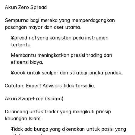
Hubungi Kami
Akun Zero Spread
Dokumen Legal
Sempurna bagi mereka yang memperdagangkan 
Karir
pasangan mayor dan aset utama.
Spread nol yang konsisten pada instrumen 
tertentu.
Pelajari
Membantu meningkatkan presisi trading dan 
Blog
efisiensi biaya.
Investasi 101
Cocok untuk scalper dan strategi jangka pendek.
Kalender Ekonomi
Catatan: Expert Advisors tidak tersedia.
Snaps
Akun Swap-Free (Islamic)
atau
Masuk
Daftar
Dirancang untuk trader yang mengikuti prinsip 
Afiliasi
keuangan Islam.
Tidak ada bunga yang dikenakan untuk posisi yang 