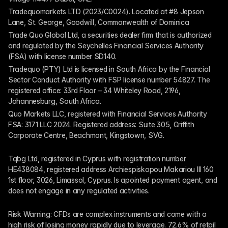
Tradequomarkets LTD (2023/C0024). Located at #8 Jepson 
Lane, St. George, Goodwill, Commonwealth of Dominica
Trade Quo Global Ltd, a securities dealer firm that is authorized 
and regulated by the Seychelles Financial Services Authority 
(FSA) with license number SD140.
Tradequo (PTY) Ltd is licensed in South Africa by the Financial 
Sector Conduct Authority with FSP license number 54827. The 
registered office: 33rd Floor – 34 Whiteley Road, 2196, 
Johannesburg, South Africa.
Quo Markets LLC, registered with Financial Services Authority 
FSA: 3171 LLC 2024. Registered address: Suite 305, Griffith 
Corporate Centre, Beachmont, Kingstown, SVG.
Tqbg Ltd, registered in Cyprus with registration number 
HE438084, registered address Archiespiskopou Makariou III 160 
1st floor, 3026, Limassol, Cyprus. Is apointed payment agent, and 
does not engage in any regulated activities. 
Risk Warning: CFDs are complex instruments and come with a 
high risk of losing money rapidly due to leverage. 72.6% of retail 