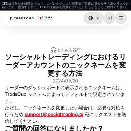
CFDは複雑な金融商品であり、レバレッジにより短期間で急速に資金を失う高いリスクが
あります。投資する前に、CFDの仕組みを理解しているかどうかをよくご検討ください。
取引
TradingView
よくある質問
MetaTrader5
ソーシャルトレーディングにおけるリ
MetaTrader4
ーダーアカウントのニックネームを変
更する方法 
ソーシャルトレーディング
2024/05/20
入出金
リーダーのダッシュボードに表示されるニックネームは、
TradeQuo システムによってデフォルトで設定されていま
口座タイプ
す。 
口座仕様
ただし、ニックネームを変更したい場合は、必要な対応を
行うため 
support@socialtrading.ai
 宛にリクエストを送
信してください。 
ご質問の回答になりましたか？
マーケット