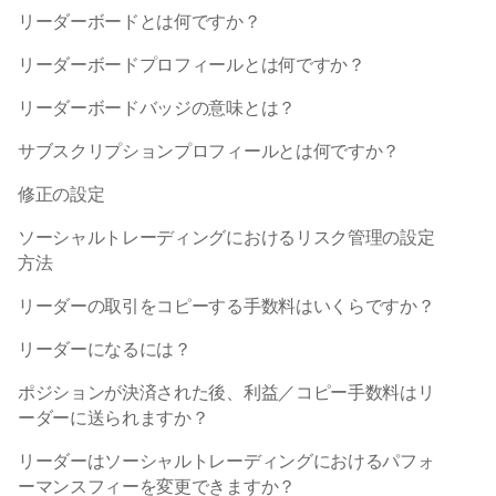
リーダーボードとは何ですか？
法的文書
リーダーボードプロフィールとは何ですか？
採用情報
リーダーボードバッジの意味とは？
サブスクリプションプロフィールとは何ですか？
学習
ブログ
修正の設定
投資入門 101
ソーシャルトレーディングにおけるリスク管理の設定
方法
経済カレンダー
リーダーの取引をコピーする手数料はいくらですか？
Snaps
リーダーになるには？
または
ログイン
登録
ポジションが決済された後、利益／コピー手数料はリ
アフィリエイト
ーダーに送られますか？
リーダーはソーシャルトレーディングにおけるパフォ
ーマンスフィーを変更できますか？