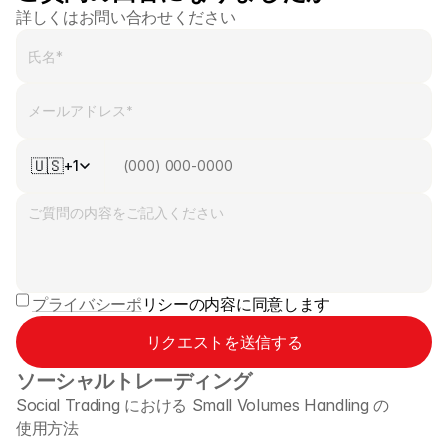
詳しくはお問い合わせください
外国為替
貴金属
インデックス
株式
🇺🇸
+1
エネルギー
会社情報
ブローカー紹介
プライバシーポ
リシーの内容に同意します
FAQ
リクエストを送信する
私たちについて
ソーシャルトレーディング
プライバシーポリシー
Social Trading における Small Volumes Handling の
使用方法 
お問い合わせ