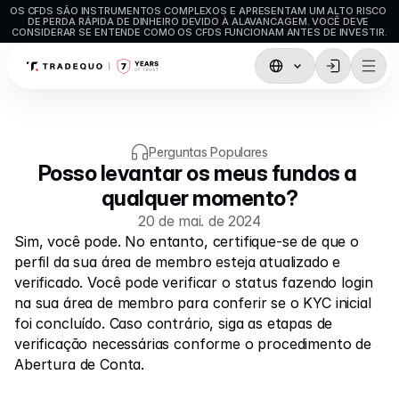
OS CFDS SÃO INSTRUMENTOS COMPLEXOS E APRESENTAM UM ALTO RISCO 
DE PERDA RÁPIDA DE DINHEIRO DEVIDO À ALAVANCAGEM. VOCÊ DEVE 
CONSIDERAR SE ENTENDE COMO OS CFDS FUNCIONAM ANTES DE INVESTIR.
Negociação
TradingView
Perguntas Populares
MetaTrader5
Posso levantar os meus fundos a 
qualquer momento?
MetaTrader4
20 de mai. de 2024
Negociação Social
Sim, você pode. No entanto, certifique-se de que o 
perfil da sua área de membro esteja atualizado e 
Depósitos e levantamentos
verificado. Você pode verificar o status fazendo login 
Tipos de conta
na sua área de membro para conferir se o KYC inicial 
foi concluído. Caso contrário, siga as etapas de 
Especificações de Conta
verificação necessárias conforme o procedimento de 
Abertura de Conta.