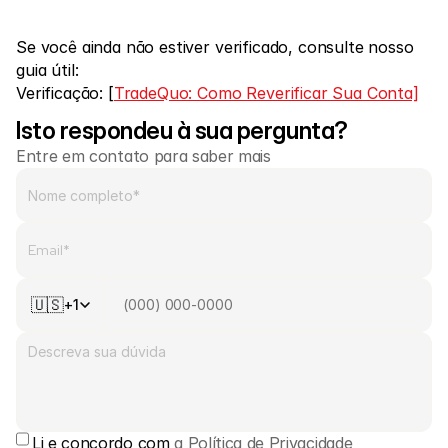
Mercados
Forex
Se você ainda não estiver verificado, consulte nosso 
guia útil:
Metais
Verificação: [
TradeQuo: Como Reverificar Sua Conta]
Índices
Isto respondeu à sua pergunta?
Ações
Entre em contato para saber mais
Energias
Empresa
Corretores de Introdução
🇺🇸
+1
Perguntas Frequentes
Sobre Nós
Política de Privacidade
Li e concordo com 
a Política de Privacidade