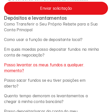
Fale Conosco
Enviar solicitação
Documentos Legais
Depósitos e levantamentos
Carreiras
Como Transferir o Seu Próprio Rebate para a Sua 
Conta Principal 
Aprender
Como usar a função de depositante local?
Blog
Em quais moedas posso depositar fundos na minha 
conta de negociação?
Investimento 101
Posso levantar os meus fundos a qualquer 
Calendário Econômico
momento?
Snaps
Posso sacar fundos se eu tiver posições em 
ou
Entrar
Registrar
aberto?
Afiliado
Quanto tempo demoram os levantamentos a 
chegar à minha conta bancária?
Posso depositar/sacar da conta do meu 