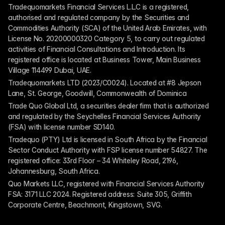
Tradequomarkets Financial Services L.L.C is a registered, 
authorised and regulated company by the Securities and 
Commodities Authority (SCA) of the United Arab Emirates, with 
License No. 20200000320 Category 5, to carry out regulated 
activities of Financial Consultations and Introduction. Its 
registered office is located at Business Tower, Main Business 
Village 114499 Dubai, UAE.
Tradequomarkets LTD (2023/C0024). Located at #8 Jepson 
Lane, St. George, Goodwill, Commonwealth of Dominica
Trade Quo Global Ltd, a securities dealer firm that is authorized 
and regulated by the Seychelles Financial Services Authority 
(FSA) with license number SD140.
Tradequo (PTY) Ltd is licensed in South Africa by the Financial 
Sector Conduct Authority with FSP license number 54827. The 
registered office: 33rd Floor – 34 Whiteley Road, 2196, 
Johannesburg, South Africa.
Quo Markets LLC, registered with Financial Services Authority 
FSA: 3171 LLC 2024. Registered address: Suite 305, Griffith 
Corporate Centre, Beachmont, Kingstown, SVG.