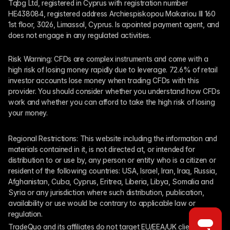
Tqbg Ltd, registered in Cyprus with registration number 
HE438084, registered address Archiespiskopou Makariou III 160 
1st floor, 3026, Limassol, Cyprus. Is apointed payment agent, and 
does not engage in any regulated activities. 
Risk Warning: CFDs are complex instruments and come with a 
high risk of losing money rapidly due to leverage. 72.6% of retail 
investor accounts lose money when trading CFDs with this 
provider. You should consider whether you understand how CFDs 
work and whether you can afford to take the high risk of losing 
your money.
Regional Restrictions: This website including the information and 
materials contained in it, is not directed at, or intended for 
distribution to or use by, any person or entity who is a citizen or 
resident of the following countries: USA, Israel, Iran, Iraq, Russia, 
Afghanistan, Cuba, Cyprus, Eritrea, Liberia, Libya, Somalia and 
Syria or any jurisdiction where such distribution, publication, 
availability or use would be contrary to applicable law or 
regulation.
TradeQuo and its affiliates do not target EU/EEA/UK clients. 