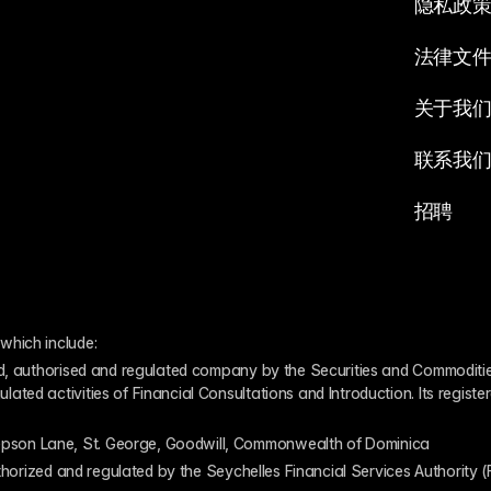
隐私政
法律文
关于我
联系我
招聘
which include:
ed, authorised and regulated company by the Securities and Commodities
ed activities of Financial Consultations and Introduction. Its register
pson Lane, St. George, Goodwill, Commonwealth of Dominica
authorized and regulated by the Seychelles Financial Services Authority