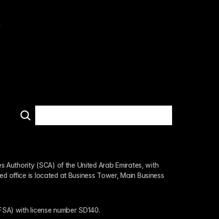
策
件
们
们
 Authority (SCA) of the United Arab Emirates, with 
ed office is located at Business Tower, Main Business 
 (FSA) with license number SD140.