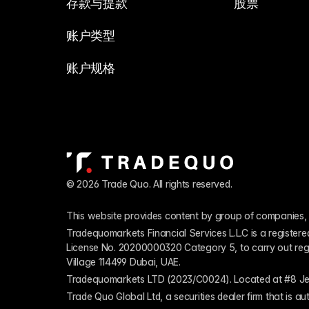
存款与提款
股票
账户类型
账户规格
© 2026 Trade Quo. All rights reserved. 
This website provides content by group of companies, 
Tradequomarkets Financial Services L.L.C is a register
License No. 20200000320 Category 5, to carry out regulat
Village 114499 Dubai, UAE.
Tradequomarkets LTD (2023/C0024). Located at #8 Je
Trade Quo Global Ltd, a securities dealer firm that is 