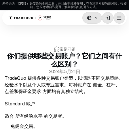
差价合约（CFDS）是复杂的金融工具，并且由于杠杆作用，存在迅速亏损的高风险。投资
前，您应考虑自己是否了解差价合约的运作方式。
交易
TradingView
常见问题
MetaTrader5
你们提供哪些交易账户？它们之间有什
MetaTrader4
么区别？
2024年5月21日
Social Trading
TradeQuo 提供多种交易账户类型，以满足不同交易策略、
存款与取款
经验水平以及个人或专业需求。每种账户在 佣金、杠杆、
点差和保证金要求 方面均有其独立结构。
Account Types
Standard 账户
账户规格
适合 所有经验水平 的交易者。
市场
免佣金交易。