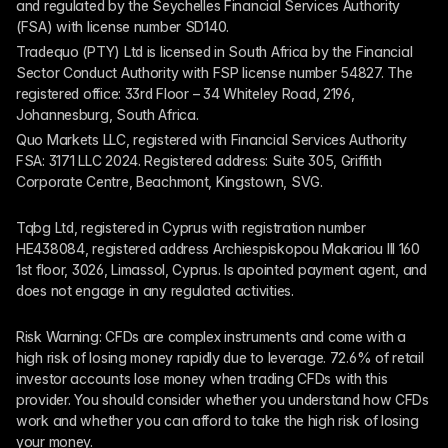
and regulated by the Seychelles Financial Services Authority 
(FSA) with license number SD140.
Tradequo (PTY) Ltd is licensed in South Africa by the Financial 
Sector Conduct Authority with FSP license number 54827. The 
registered office: 33rd Floor – 34 Whiteley Road, 2196, 
Johannesburg, South Africa.
Quo Markets LLC, registered with Financial Services Authority 
FSA: 3171 LLC 2024. Registered address: Suite 305, Griffith 
Corporate Centre, Beachmont, Kingstown, SVG.
Tqbg Ltd, registered in Cyprus with registration number 
HE438084, registered address Archiespiskopou Makariou III 160 
1st floor, 3026, Limassol, Cyprus. Is apointed payment agent, and 
does not engage in any regulated activities. 
Risk Warning: CFDs are complex instruments and come with a 
high risk of losing money rapidly due to leverage. 72.6% of retail 
investor accounts lose money when trading CFDs with this 
provider. You should consider whether you understand how CFDs 
work and whether you can afford to take the high risk of losing 
your money.