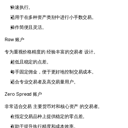
外汇
快速执行。
适用于在多种资产类别中进行小手数交易。
贵金属
操作简便且灵活。
索引
Raw 账户
股票
能源
专为重视价格精度的 经验丰富的交易者 设计。
超低且稳定的点差。
公司
每手固定佣金，便于更好地控制交易成本。
介绍经纪商
适合专业交易者及高交易量用户。
常见问题
Zero Spread 账户
关于我们
非常适合交易 主要货币对和核心资产 的交易者。
隐私政策
在指定交易品种上提供稳定的零点差。
联系我们
有助于提升执行精度和成本效率。