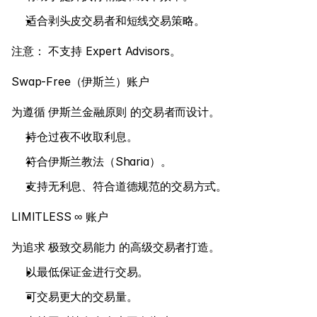
法律文件
适合剥头皮交易者和短线交易策略。
招聘
注意： 不支持 Expert Advisors。
Swap-Free（伊斯兰）账户
了解
为遵循 伊斯兰金融原则 的交易者而设计。
博客
持仓过夜不收取利息。
投资入门 101
符合伊斯兰教法（Sharia）。
经济日历
支持无利息、符合道德规范的交易方式。
Snaps
LIMITLESS ∞ 账户
或
登录
注册
为追求 极致交易能力 的高级交易者打造。
合作伙伴
以最低保证金进行交易。
可交易更大的交易量。