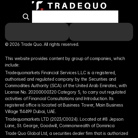
© 2026 Trade Quo. All rights reserved. 
This website provides content by group of companies, which 
include:
Tradequomarkets Financial Services L.L.C is a registered, 
authorised and regulated company by the Securities and 
Commodities Authority (SCA) of the United Arab Emirates, with 
License No. 20200000320 Category 5, to carry out regulated 
activities of Financial Consultations and Introduction. Its 
registered office is located at Business Tower, Main Business 
Village 114499 Dubai, UAE.
Tradequomarkets LTD (2023/C0024). Located at #8 Jepson 
Lane, St. George, Goodwill, Commonwealth of Dominica
Trade Quo Global Ltd, a securities dealer firm that is authorized 